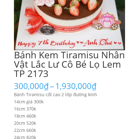
Bánh Kem Tiramisu Nhân
Vật Lắc Lư Cô Bé Lọ Lem
TP 2173
Khoảng
300,000
₫
–
1,930,000
₫
giá:
Bánh Tiramisu cốt cao 2 lớp đường kính
từ
14cm giá 300k
300,000₫
16cm 370k
đến
18cm 460k
1,930,000₫
20cm 520k
22cm 660k
24cm 820k