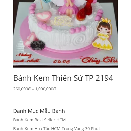
Bánh Kem Thiên Sứ TP 2194
Khoảng
260,000
₫
–
1,090,000
₫
giá:
từ
260,000₫
Danh Mục Mẫu Bánh
đến
Bánh Kem Best Seller HCM
1,090,000₫
Bánh Kem Hoả Tốc HCM Trong Vòng 30 Phút