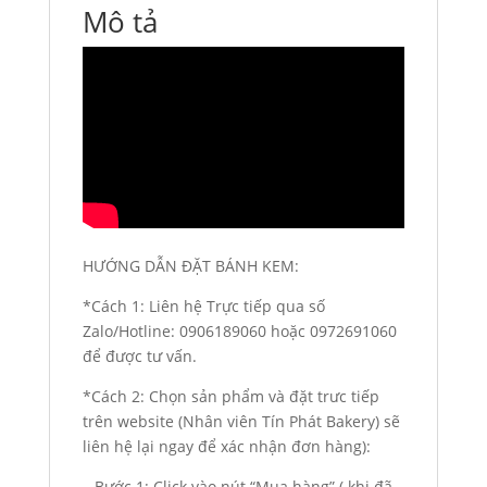
Mô tả
HƯỚNG DẪN ĐẶT BÁNH KEM:
*Cách 1: Liên hệ Trực tiếp qua số
Zalo/Hotline: 0906189060 hoặc 0972691060
để được tư vấn.
*Cách 2: Chọn sản phẩm và đặt trưc tiếp
trên website (Nhân viên Tín Phát Bakery) sẽ
liên hệ lại ngay để xác nhận đơn hàng):
– Bước 1: Click vào nút “Mua hàng” ( khi đã