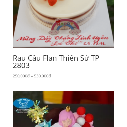
Rau Câu Flan Thiên Sứ TP
2803
Khoảng
250,000
₫
–
530,000
₫
giá:
từ
250,000₫
đến
530,000₫