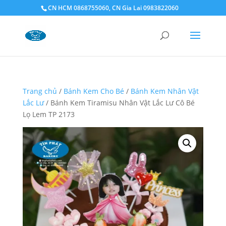
CN HCM 0868755060, CN Gia Lai 0983822060
Trang chủ
/
Bánh Kem Cho Bé
/
Bánh Kem Nhân Vật
Lắc Lư
/ Bánh Kem Tiramisu Nhân Vật Lắc Lư Cô Bé
Lọ Lem TP 2173