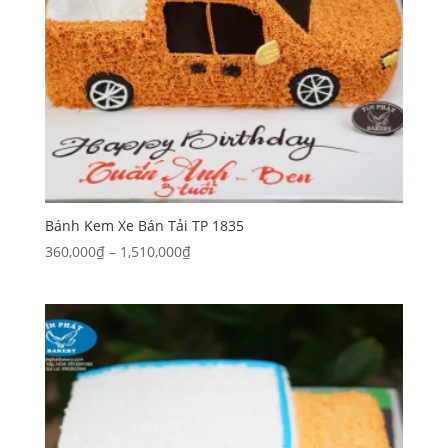
Bánh Kem Xe Bán Tải TP 1835
Khoảng
360,000
₫
–
1,510,000
₫
giá:
từ
360,000₫
đến
1,510,000₫