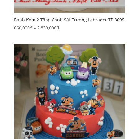
Bánh Kem 2 Tầng Cảnh Sát Trưởng Labrador TP 3095
Khoảng
660,000
₫
–
2,830,000
₫
giá:
từ
660,000₫
đến
2,830,000₫