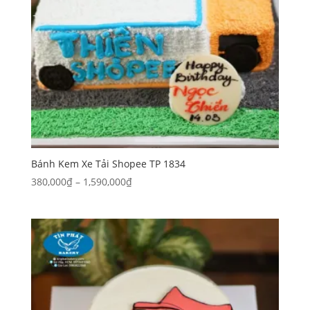
Bánh Kem Xe Tải Shopee TP 1834
Khoảng
380,000
₫
–
1,590,000
₫
giá:
từ
380,000₫
đến
1,590,000₫