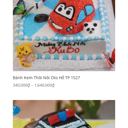
Bánh Kem Thôi Nôi Oto Hổ TP 1527
Khoảng
340,000
₫
–
1,640,000
₫
giá:
từ
340,000₫
đến
1,640,000₫