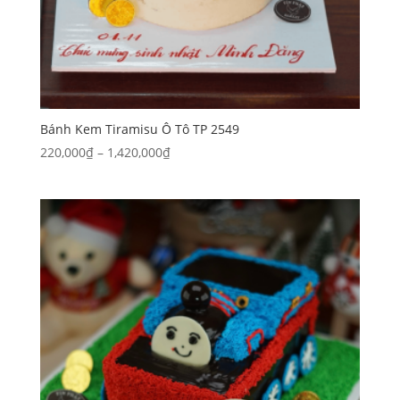
Bánh Kem Tiramisu Ô Tô TP 2549
Khoảng
220,000
₫
–
1,420,000
₫
giá:
từ
220,000₫
đến
1,420,000₫