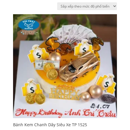
sắp
xếp
theo
mức
độ
phổ
biến
Bánh Kem Chanh Dây Siêu Xe TP 1525