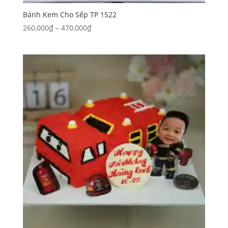
Bánh Kem Cho Sếp TP 1522
Khoảng
260,000
₫
–
470,000
₫
giá:
từ
260,000₫
đến
470,000₫