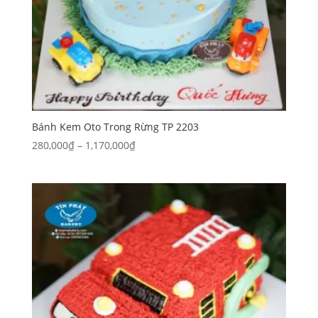
Bánh Kem Oto Trong Rừng TP 2203
Khoảng
280,000
₫
–
1,170,000
₫
giá:
từ
280,000₫
đến
1,170,000₫