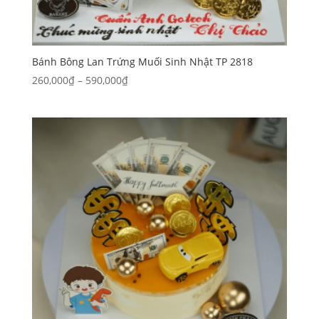
Bánh Bông Lan Trứng Muối Sinh Nhật TP 2818
Khoảng
260,000
₫
–
590,000
₫
giá:
từ
260,000₫
đến
590,000₫