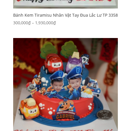
Bánh Kem Tiramisu Nhân Vật Tay Đua Lắc Lư TP 3358
Khoảng
300,000
₫
–
1,930,000
₫
giá:
từ
300,000₫
đến
1,930,000₫