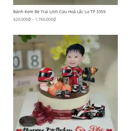
Bánh Kem Bé Trai Lính Cứu Hoả Lắc Lư TP 3359
Khoảng
420,000
₫
–
1,760,000
₫
giá:
từ
420,000₫
đến
1,760,000₫