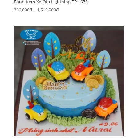
Bánh Kem Xe Oto Lightning TP 1670
Khoảng
360,000
₫
–
1,510,000
₫
giá:
từ
360,000₫
đến
1,510,000₫