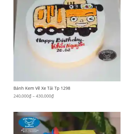
Bánh Kem Vẽ Xe Tải Tp 1298
Khoảng
240,000
₫
–
430,000
₫
giá:
từ
240,000₫
đến
430,000₫