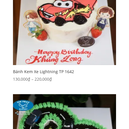
Bánh Kem Xe Lightning TP 1642
Khoảng
130,000
₫
–
220,000
₫
giá:
từ
130,000₫
đến
220,000₫