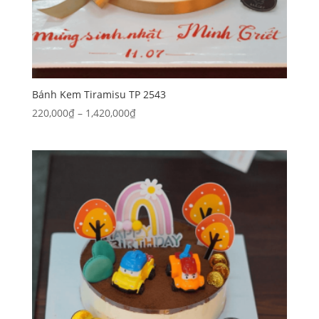
Bánh Kem Tiramisu TP 2543
Khoảng
220,000
₫
–
1,420,000
₫
giá:
từ
220,000₫
đến
1,420,000₫