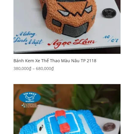
Bánh Kem Xe Thể Thao Màu Nâu TP 2118
Khoảng
380,000
₫
–
680,000
₫
giá:
từ
380,000₫
đến
680,000₫