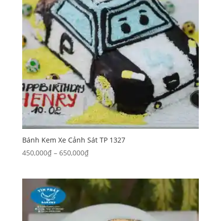
Bánh Kem Xe Cảnh Sát TP 1327
Khoảng
450,000
₫
–
650,000
₫
giá:
từ
450,000₫
đến
650,000₫