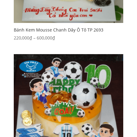
Bánh Kem Mousse Chanh Dây Ô Tô TP 2693
Khoảng
220,000
₫
–
600,000
₫
giá:
từ
220,000₫
đến
600,000₫