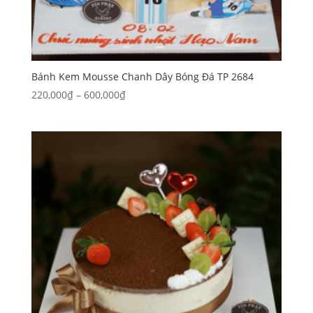
Bánh Kem Mousse Chanh Dây Bóng Đá TP 2684
Khoảng
220,000
₫
–
600,000
₫
giá:
từ
220,000₫
đến
600,000₫