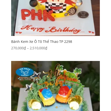
Bánh Kem Xe Ô Tô Thể Thao TP 2298
Khoảng
270,000
₫
–
2,510,000
₫
giá:
từ
270,000₫
đến
2,510,000₫