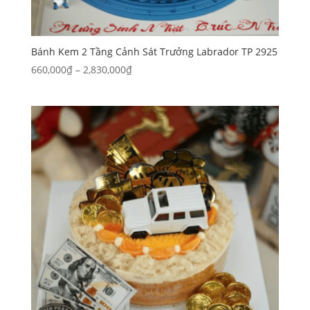
Bánh Kem 2 Tầng Cảnh Sát Trưởng Labrador TP 2925
Khoảng
660,000
₫
–
2,830,000
₫
giá:
từ
660,000₫
đến
2,830,000₫