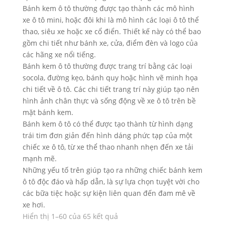
Bánh kem ô tô thường được tạo thành các mô hình
xe ô tô mini, hoặc đôi khi là mô hình các loại ô tô thể
thao, siêu xe hoặc xe cổ điển. Thiết kế này có thể bao
gồm chi tiết như bánh xe, cửa, điểm đèn và logo của
các hãng xe nổi tiếng.
Bánh kem ô tô thường được trang trí bằng các loại
socola, đường kẹo, bánh quy hoặc hình vẽ minh họa
chi tiết về ô tô. Các chi tiết trang trí này giúp tạo nên
hình ảnh chân thực và sống động về xe ô tô trên bề
mặt bánh kem.
Bánh kem ô tô có thể được tạo thành từ hình dạng
trái tim đơn giản đến hình dáng phức tạp của một
chiếc xe ô tô, từ xe thể thao nhanh nhẹn đến xe tải
mạnh mẽ.
Những yếu tố trên giúp tạo ra những chiếc bánh kem
ô tô độc đáo và hấp dẫn, là sự lựa chọn tuyệt vời cho
các bữa tiệc hoặc sự kiện liên quan đến đam mê về
xe hơi.
Đã
Hiển thị 1–60 của 65 kết quả