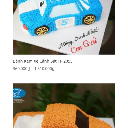
Bánh Kem Xe Cảnh Sát TP 2055
Khoảng
360,000
₫
–
1,510,000
₫
giá:
từ
360,000₫
đến
1,510,000₫