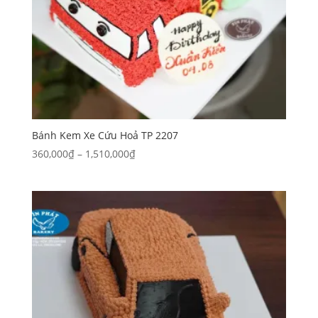
Bánh Kem Xe Cứu Hoả TP 2207
Khoảng
360,000
₫
–
1,510,000
₫
giá:
từ
360,000₫
đến
1,510,000₫