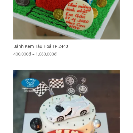
Bánh Kem Tàu Hoả TP 2440
Khoảng
400,000
₫
–
1,680,000
₫
giá:
từ
400,000₫
đến
1,680,000₫