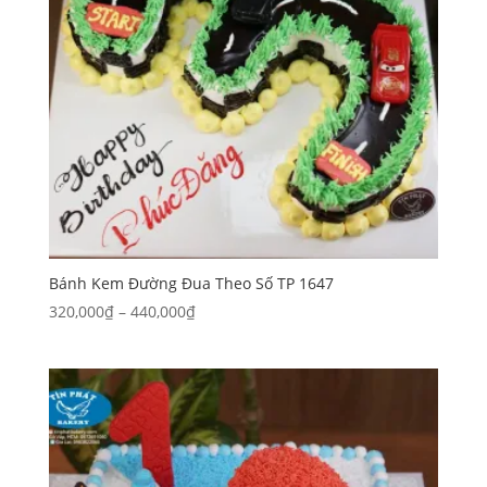
Bánh Kem Đường Đua Theo Số TP 1647
Khoảng
320,000
₫
–
440,000
₫
giá:
từ
320,000₫
đến
440,000₫