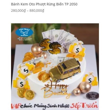
Bánh Kem Oto Phượt Rừng Biển TP 2050
Khoảng
280,000
₫
–
880,000
₫
giá:
từ
280,000₫
đến
880,000₫