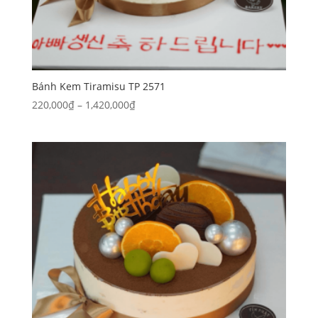
Bánh Kem Tiramisu TP 2571
Khoảng
220,000
₫
–
1,420,000
₫
giá:
từ
220,000₫
đến
1,420,000₫