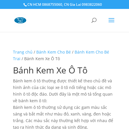
CN HCM 0868755060, CN Gia Lai 0983822060
Trang chủ
/
Bánh Kem Cho Bé
/
Bánh Kem Cho Bé
Trai
/ Bánh Kem Xe Ô Tô
Bánh Kem Xe Ô Tô
Bánh kem ô tô thường được thiết kế theo chủ đề và
hình ảnh của các loại xe ô tô nổi tiếng hoặc các mô
hình ô tô độc đáo. Dưới đây là một mô tả tổng quan
về bánh kem ô tô:
Bánh kem ô tô thường sử dụng các gam màu sắc
sáng và bắt mắt như màu đỏ, xanh, vàng, đen hoặc
trắng. Các màu sắc này thường kết hợp với nhau để
tạo ra hình thức đa dạng và sinh động.