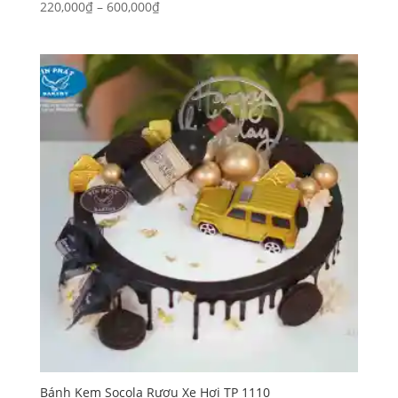
Khoảng
220,000
₫
–
600,000
₫
giá:
từ
220,000₫
đến
600,000₫
Bánh Kem Socola Rượu Xe Hơi TP 1110