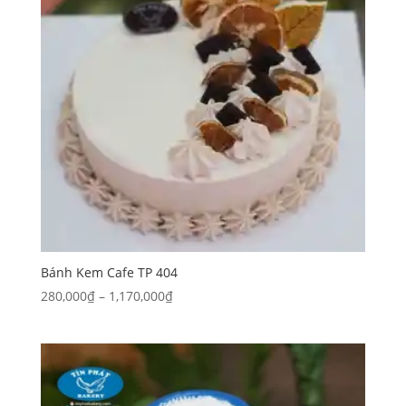
Bánh Kem Cafe TP 404
Khoảng
280,000
₫
–
1,170,000
₫
giá:
từ
280,000₫
đến
1,170,000₫