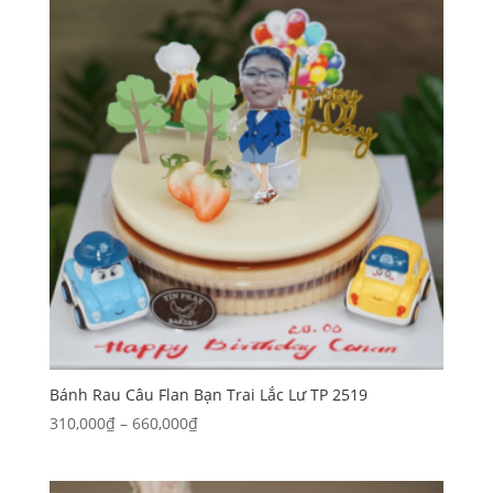
đến
1,510,000₫
Bánh Rau Câu Flan Bạn Trai Lắc Lư TP 2519
Khoảng
310,000
₫
–
660,000
₫
giá:
từ