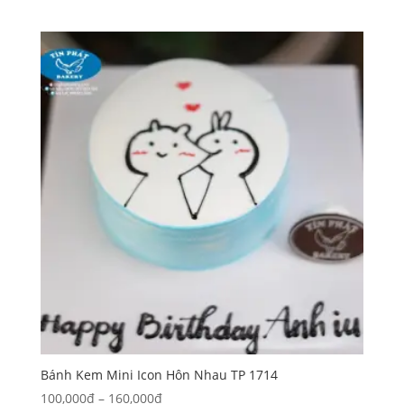
giá:
từ
710,000₫
đến
3,050,000₫
Bánh Kem Mini Icon Hôn Nhau TP 1714
Khoảng
100,000
₫
–
160,000
₫