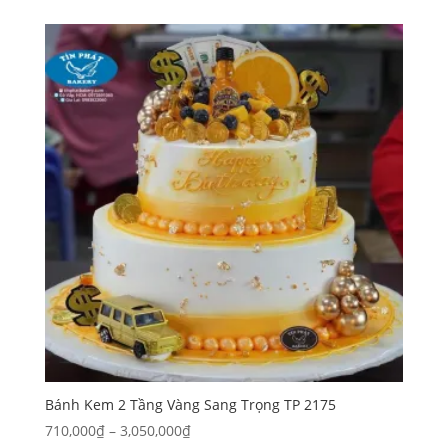
từ
330,000₫
đến
2,500,000₫
Bánh Kem 2 Tầng Vàng Sang Trọng TP 2175
Khoảng
710,000
₫
–
3,050,000
₫