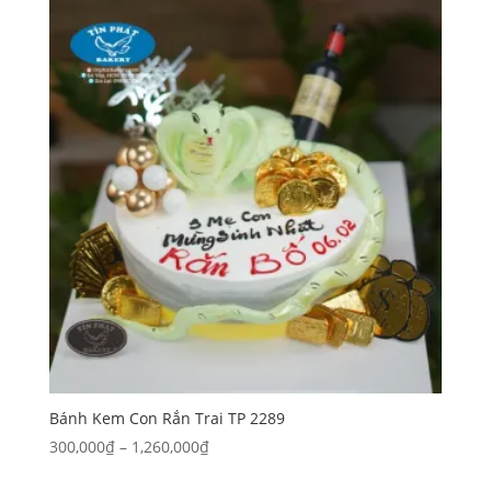
310,000₫
đến
660,000₫
Bánh Kem Con Rắn Trai TP 2289
Khoảng
300,000
₫
–
1,260,000
₫
giá: