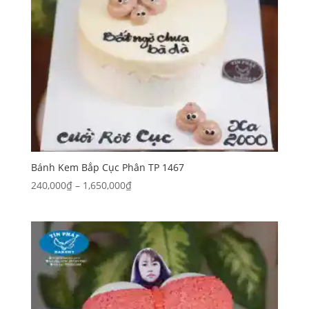
Bánh Kem Bắp Cục Phân TP 1467
Khoảng
240,000
₫
–
1,650,000
₫
giá:
từ
240,000₫
đến
1,650,000₫