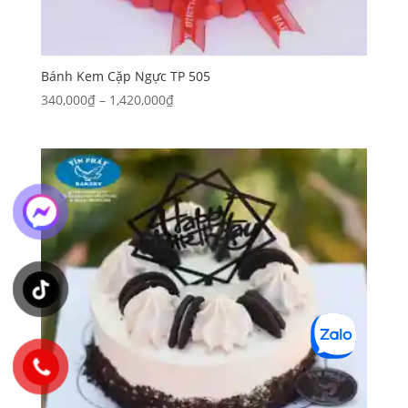
Bánh Kem Cặp Ngực TP 505
Khoảng
340,000
₫
–
1,420,000
₫
giá:
từ
340,000₫
đến
1,420,000₫