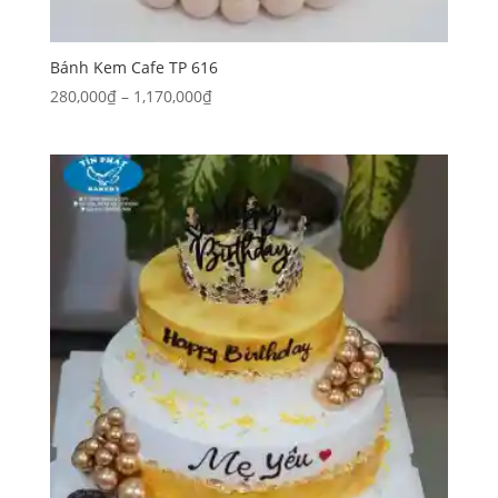
Bánh Kem Cafe TP 616
Khoảng
280,000
₫
–
1,170,000
₫
giá:
từ
280,000₫
đến
1,170,000₫