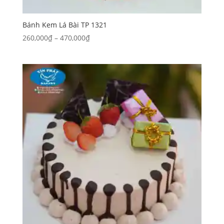
Bánh Kem Lá Bài TP 1321
Khoảng
260,000
₫
–
470,000
₫
giá:
từ
260,000₫
đến
470,000₫