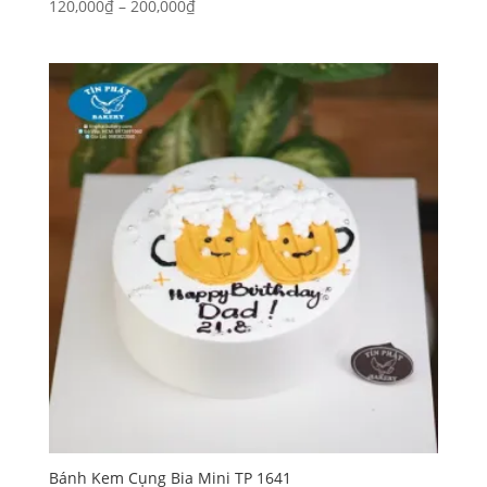
Khoảng
120,000
₫
–
200,000
₫
giá:
từ
120,000₫
đến
200,000₫
Bánh Kem Cụng Bia Mini TP 1641