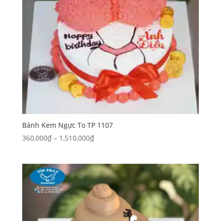
Bánh Kem Ngực To TP 1107
Khoảng
360,000
₫
–
1,510,000
₫
giá:
từ
360,000₫
đến
1,510,000₫