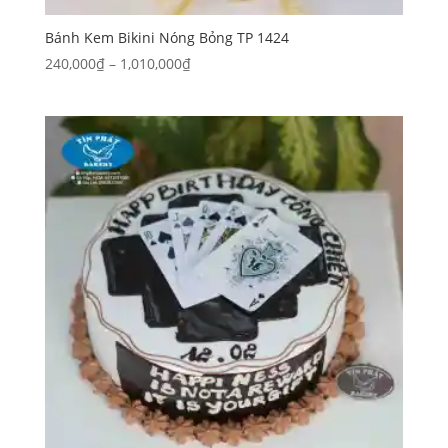
Bánh Kem Bikini Nóng Bỏng TP 1424
Khoảng
240,000
₫
–
1,010,000
₫
giá:
từ
240,000₫
đến
1,010,000₫