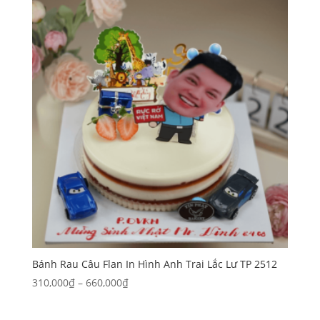
310,000₫
đến
660,000₫
Bánh Rau Câu Flan In Hình Anh Trai Lắc Lư TP 2512
Khoảng
310,000
₫
–
660,000
₫
giá:
từ