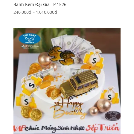
Bánh Kem Đại Gia TP 1526
Khoảng
240,000
₫
–
1,010,000
₫
giá:
từ
240,000₫
đến
1,010,000₫