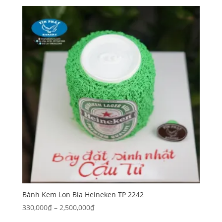
từ
300,000₫
đến
1,260,000₫
Bánh Kem Lon Bia Heineken TP 2242
Khoảng
330,000
₫
–
2,500,000
₫
giá: