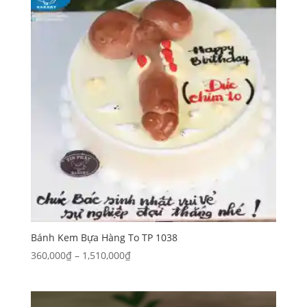
đến
540,000₫
Bánh Kem Bựa Hàng To TP 1038
Khoảng
360,000
₫
–
1,510,000
₫
giá:
từ
360,000₫