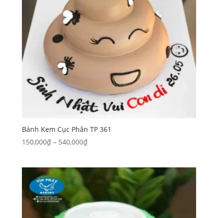
Bánh Kem Cục Phân TP 361
Khoảng
150,000
₫
–
540,000
₫
giá:
từ
150,000₫
đến
540,000₫