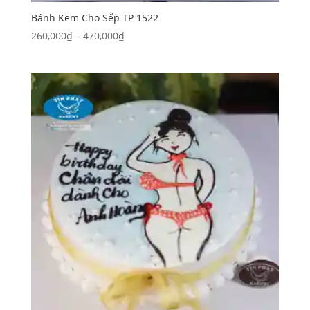
Bánh Kem Cho Sếp TP 1522
Khoảng
260,000
₫
–
470,000
₫
giá:
từ
260,000₫
đến
470,000₫