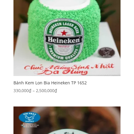
Bánh Kem Lon Bia Heineken TP 1652
Khoảng
330,000
₫
–
2,500,000
₫
giá:
từ
330,000₫
đến
2,500,000₫