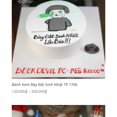
2,500,000₫
Bánh Kem Bày Đặt Sinh Nhật TP 1706
Khoảng
120,000
₫
–
200,000
₫
giá:
từ
120,000₫
đến