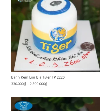
Bánh Kem Lon Bia Tiger TP 2220
Khoảng
330,000
₫
–
2,500,000
₫
giá:
từ
330,000₫
đến