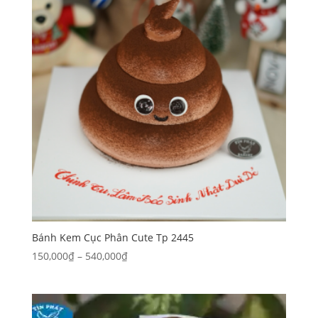
200,000₫
Bánh Kem Cục Phân Cute Tp 2445
Khoảng
150,000
₫
–
540,000
₫
giá:
từ
150,000₫