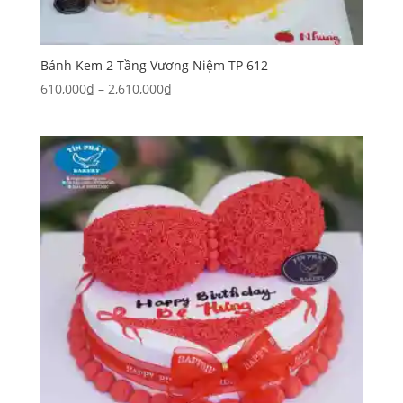
Bánh Kem 2 Tầng Vương Niệm TP 612
Khoảng
610,000
₫
–
2,610,000
₫
giá:
từ
610,000₫
đến
2,610,000₫