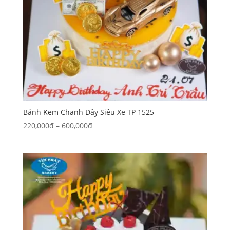
Bánh Kem Chanh Dây Siêu Xe TP 1525
Khoảng
220,000
₫
–
600,000
₫
giá:
từ
220,000₫
đến
600,000₫