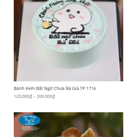
Bánh Kem Bất Ngờ Chưa Bà Già TP 1716
Khoảng
120,000
₫
–
200,000
₫
giá:
từ
120,000₫
đến
200,000₫