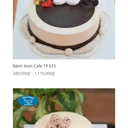
Bánh Kem Cafe TP 615
Khoảng
280,000
₫
–
1,170,000
₫
giá:
từ
280,000₫
đến
1,170,000₫