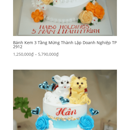
Bánh Kem 3 Tầng Mừng Thành Lập Doanh Nghiệp TP
2912
Khoảng
1,250,000
₫
–
5,790,000
₫
giá:
từ
1,250,000₫
đến
5,790,000₫