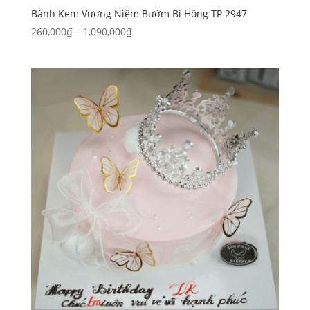
Bánh Kem Vương Niệm Bướm Bi Hồng TP 2947
Khoảng
260,000
₫
–
1,090,000
₫
giá:
từ
260,000₫
đến
1,090,000₫