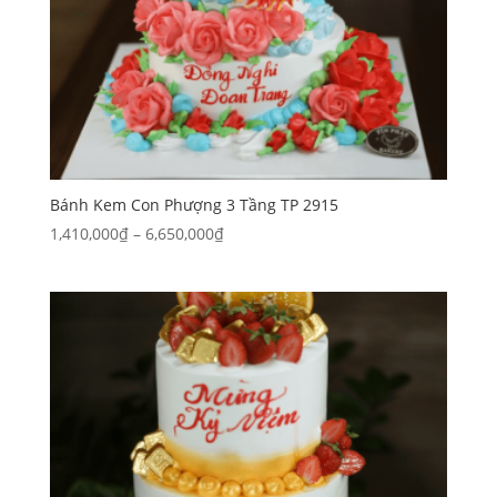
Bánh Kem Con Phượng 3 Tầng TP 2915
Khoảng
1,410,000
₫
–
6,650,000
₫
giá:
từ
1,410,000₫
đến
6,650,000₫