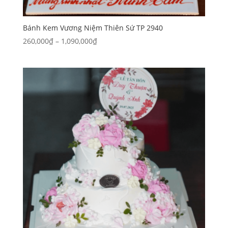
Bánh Kem Vương Niệm Thiên Sứ TP 2940
Khoảng
260,000
₫
–
1,090,000
₫
giá:
từ
260,000₫
đến
1,090,000₫