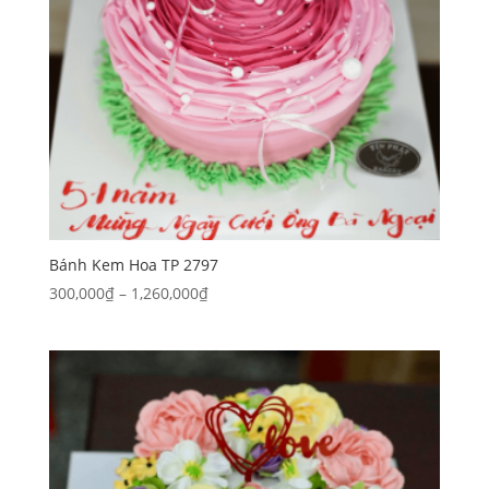
Bánh Kem Hoa TP 2797
Khoảng
300,000
₫
–
1,260,000
₫
giá:
từ
300,000₫
đến
1,260,000₫