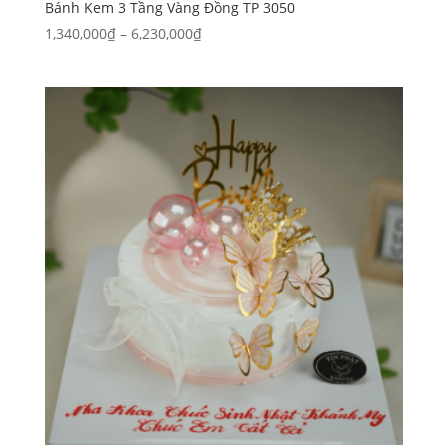
Bánh Kem 3 Tầng Vàng Đồng TP 3050
Khoảng
1,340,000
₫
–
6,230,000
₫
giá:
từ
1,340,000₫
đến
6,230,000₫