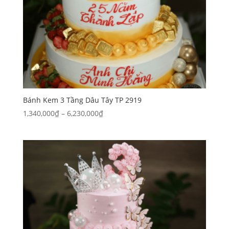
Bánh Kem 3 Tầng Dâu Tây TP 2919
Khoảng
1,340,000
₫
–
6,230,000
₫
giá:
từ
1,340,000₫
đến
6,230,000₫