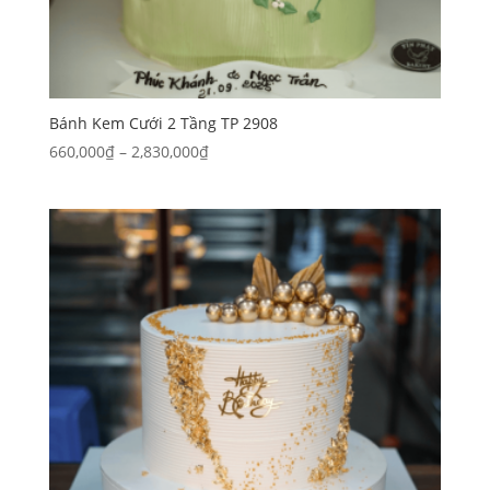
Bánh Kem Cưới 2 Tầng TP 2908
Khoảng
660,000
₫
–
2,830,000
₫
giá:
từ
660,000₫
đến
2,830,000₫