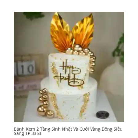
giá:
từ
280,000₫
đến
1,170,000₫
Bánh Kem 2 Tầng Sinh Nhật Và Cưới Vàng Đồng Siêu
Sang TP 3363