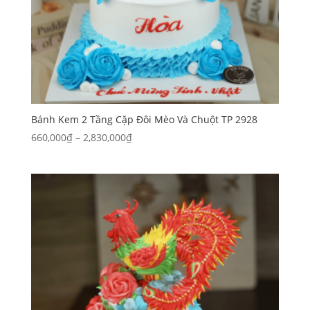
Bánh Kem 2 Tầng Cặp Đôi Mèo Và Chuột TP 2928
Khoảng
660,000
₫
–
2,830,000
₫
giá:
từ
660,000₫
đến
2,830,000₫