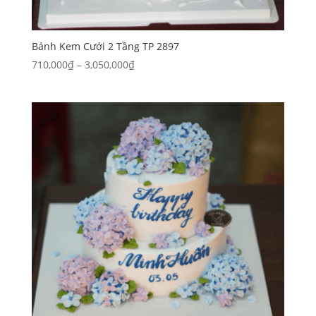
Bánh Kem Cưới 2 Tầng TP 2897
Khoảng
710,000
₫
–
3,050,000
₫
giá:
từ
710,000₫
đến
3,050,000₫