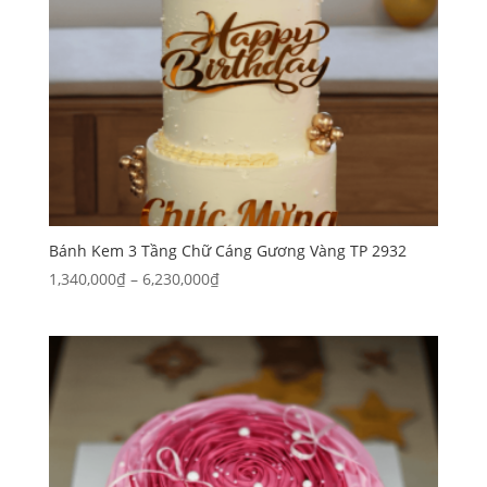
Bánh Kem 3 Tầng Chữ Cáng Gương Vàng TP 2932
Khoảng
1,340,000
₫
–
6,230,000
₫
giá:
từ
1,340,000₫
đến
6,230,000₫