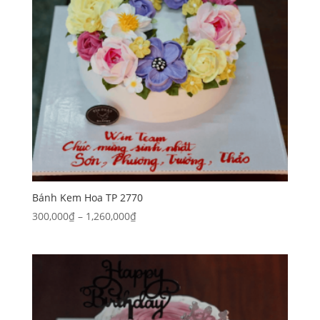
Bánh Kem Hoa TP 2770
Khoảng
300,000
₫
–
1,260,000
₫
giá:
từ
300,000₫
đến
1,260,000₫