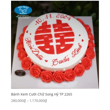
theo
mức
độ
phổ
biến
Bánh Kem Cưới Chữ Song Hỷ TP 2265
Khoảng
280,000
₫
–
1,170,000
₫
giá: