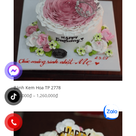
Bánh Kem Hoa TP 2778
Khoảng
300,000
₫
–
1,260,000
₫
giá:
từ
300,000₫
đến
1,260,000₫