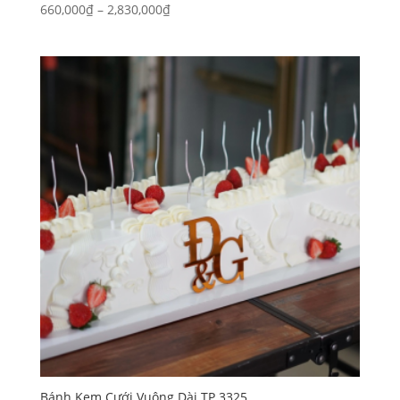
Khoảng
660,000
₫
–
2,830,000
₫
giá:
từ
660,000₫
đến
2,830,000₫
Bánh Kem Cưới Vuông Dài TP 3325