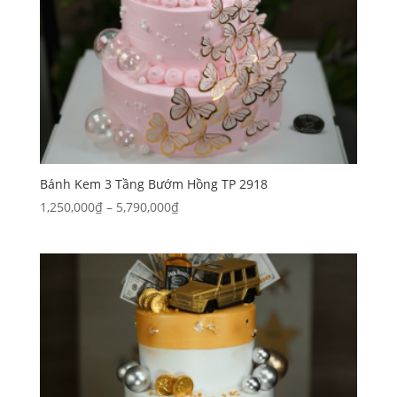
Bánh Kem 3 Tầng Bướm Hồng TP 2918
Khoảng
1,250,000
₫
–
5,790,000
₫
giá:
từ
1,250,000₫
đến
5,790,000₫