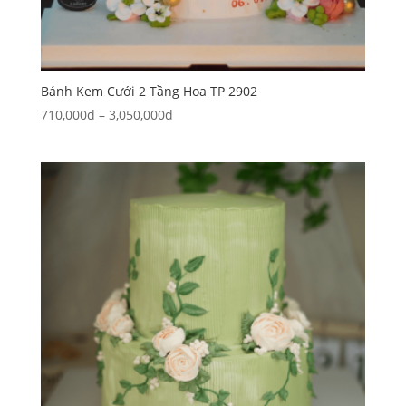
Bánh Kem Cưới 2 Tầng Hoa TP 2902
Khoảng
710,000
₫
–
3,050,000
₫
giá:
từ
710,000₫
đến
3,050,000₫