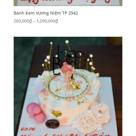
Bánh Kem Vương Niệm TP 2942
Khoảng
260,000
₫
–
1,090,000
₫
giá:
từ
260,000₫
đến
1,090,000₫