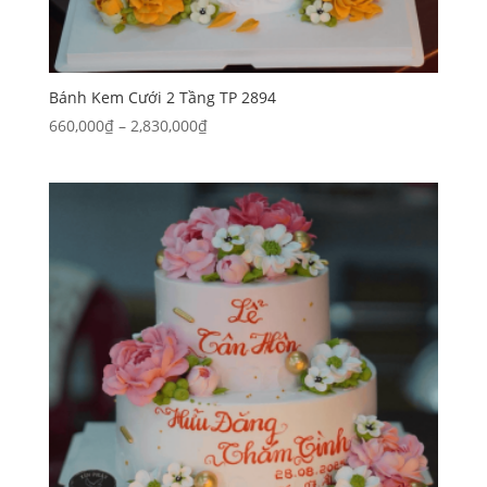
Bánh Kem Cưới 2 Tầng TP 2894
Khoảng
660,000
₫
–
2,830,000
₫
giá:
từ
660,000₫
đến
2,830,000₫