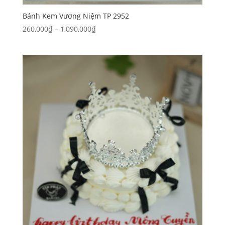
Bánh Kem Vương Niệm TP 2952
Khoảng
260,000
₫
–
1,090,000
₫
giá:
từ
260,000₫
đến
1,090,000₫