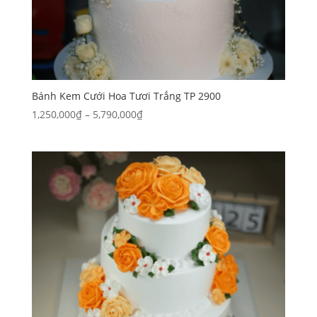
Bánh Kem Cưới Hoa Tươi Trắng TP 2900
Khoảng
1,250,000
₫
–
5,790,000
₫
giá:
từ
1,250,000₫
đến
5,790,000₫