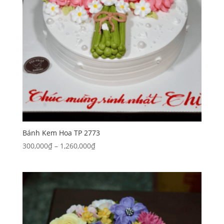
Bánh Kem Hoa TP 2773
Khoảng
300,000
₫
–
1,260,000
₫
giá:
từ
300,000₫
đến
1,260,000₫