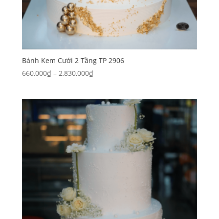
Bánh Kem Cưới 2 Tầng TP 2906
Khoảng
660,000
₫
–
2,830,000
₫
giá:
từ
660,000₫
đến
2,830,000₫