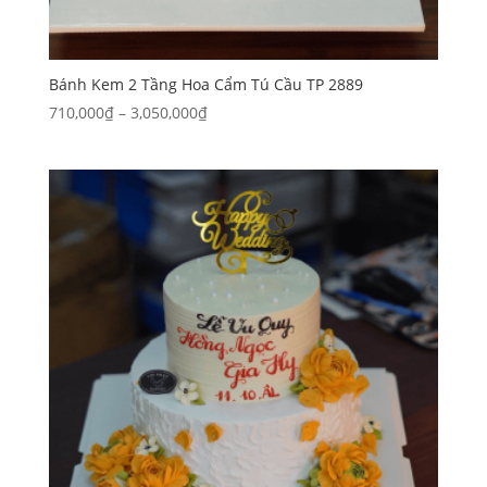
Bánh Kem 2 Tầng Hoa Cẩm Tú Cầu TP 2889
Khoảng
710,000
₫
–
3,050,000
₫
giá:
từ
710,000₫
đến
3,050,000₫