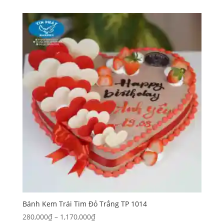
từ
710,000₫
đến
3,050,000₫
Bánh Kem Trái Tim Đỏ Trắng TP 1014
Khoảng
280,000
₫
–
1,170,000
₫