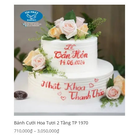
từ
280,000₫
đến
1,170,000₫
Bánh Cưới Hoa Tươi 2 Tầng TP 1970
Khoảng
710,000
₫
–
3,050,000
₫
giá: