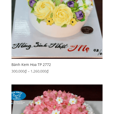
Bánh Kem Hoa TP 2772
Khoảng
300,000
₫
–
1,260,000
₫
giá:
từ
300,000₫
đến
1,260,000₫