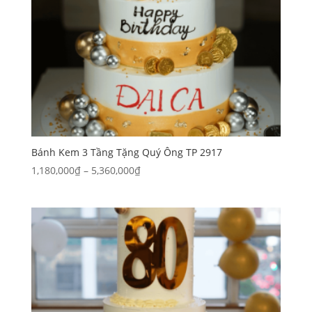
Bánh Kem 3 Tầng Tặng Quý Ông TP 2917
Khoảng
1,180,000
₫
–
5,360,000
₫
giá:
từ
1,180,000₫
đến
5,360,000₫