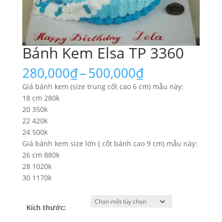
Bánh Kem Elsa TP 3360
Khoảng
280,000
₫
–
500,000
₫
giá:
Giá bánh kem (size trung cốt cao 6 cm) mẫu này:
từ
18 cm 280k
280,000₫
20 350k
đến
22 420k
500,000₫
24 500k
Giá bánh kem size lớn ( cốt bánh cao 9 cm) mẫu này:
26 cm 880k
28 1020k
30 1170k
Kích thước: