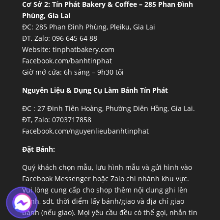
Cơ Sở 2:
Tín Phát Bakery & Coffee – 285 Phan Đình
Phùng, Gia Lai
ĐC: 285 Phan Đình Phùng, Pleiku, Gia Lai
ĐT, Zalo: 096 645 64 88
Website:
tinphatbakery.com
Facebook.com/banhtinphat
Giờ mở cửa: 6h sáng – 9h30 tối
Nguyên Liệu & Dụng Cụ Làm Bánh Tín Phát
ĐC :
27 Đinh Tiên Hoàng, Phường Diên Hồng, Gia Lai.
ĐT, Zalo: 0703717858
Facebook.com/nguyenlieubanhtinphat
Đặt Bánh:
Quý khách chọn mẫu, lưu hình mẫu và gửi hình vào
Facebook Messenger hoặc Zalo chi nhánh khu vực.
Vui lòng cung cấp cho shop thêm nội dung ghi lên
bánh, sdt, thời điểm lấy bánh/giao và địa chỉ giao
bánh (nếu giao). Mọi yêu cầu đều có thể gọi, nhắn tin