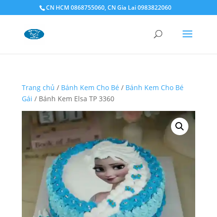
CN HCM 0868755060, CN Gia Lai 0983822060
Trang chủ
/
Bánh Kem Cho Bé
/
Bánh Kem Cho Bé
Gái
/ Bánh Kem Elsa TP 3360