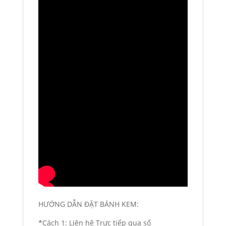
HƯỚNG DẪN ĐẶT BÁNH KEM:
*Cách 1: Liên hệ Trực tiếp qua số