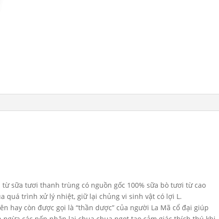
số
lượng
từ sữa tươi thanh trùng có nguồn gốc 100% sữa bò tươi từ cao
á trình xử lý nhiệt, giữ lại chủng vi sinh vật có lợi L.
hiên hay còn được gọi là “thần dược” của người La Mã cổ đại giúp
ăn ngừa các nếp nhăn lại chua chua ngọt tạo cảm giác thích thú khi