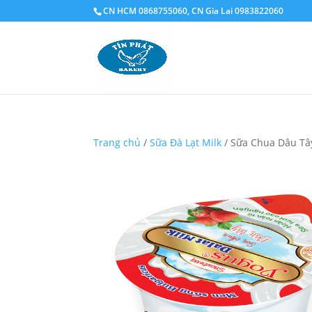
CN HCM 0868755060, CN Gia Lai 0983822060
Trang chủ
/
Sữa Đà Lạt Milk
/ Sữa Chua Dâu Tâ