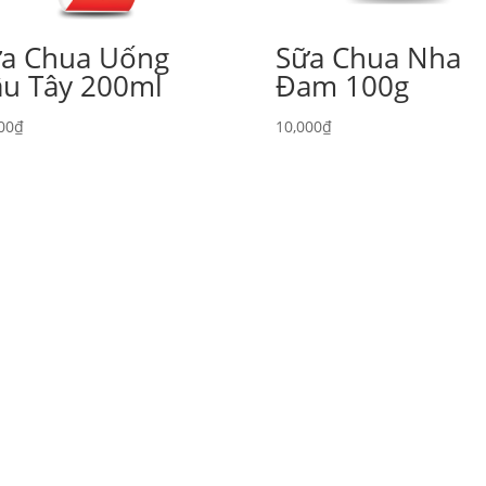
a Chua Uống
Sữa Chua Nha
u Tây 200ml
Đam 100g
00
₫
10,000
₫