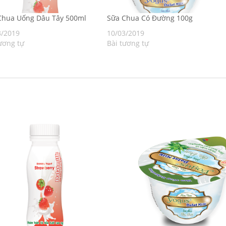
Chua Uống Dâu Tây 500ml
Sữa Chua Có Đường 100g
3/2019
10/03/2019
ương tự
Bài tương tự