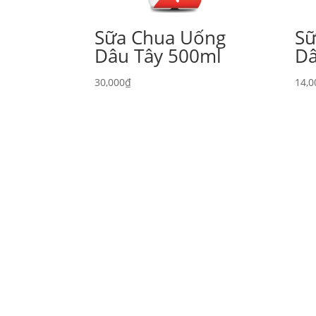
Sữa Chua Uống
Sữ
Dâu Tây 500ml
Dâ
30,000
₫
14,0