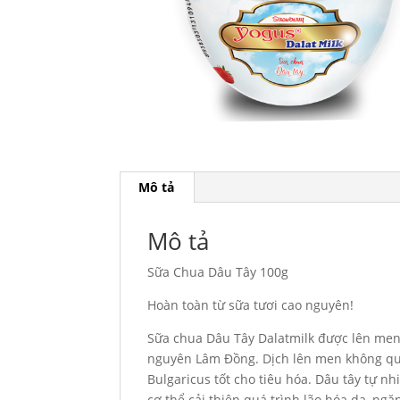
Mô tả
Mô tả
Sữa Chua Dâu Tây 100g
Hoàn toàn từ sữa tươi cao nguyên!
Sữa chua Dâu Tây Dalatmilk được lên men 
nguyên Lâm Đồng. Dịch lên men không qua qu
Bulgaricus tốt cho tiêu hóa. Dâu tây tự n
cơ thể cải thiện quá trình lão hóa da, ng