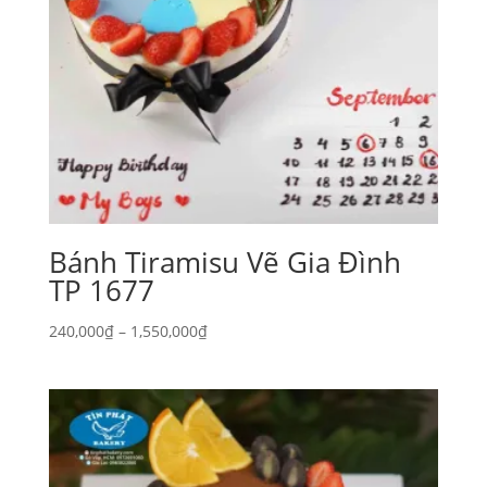
Bánh Tiramisu Vẽ Gia Đình
TP 1677
Khoảng
240,000
₫
–
1,550,000
₫
giá:
từ
240,000₫
đến
1,550,000₫