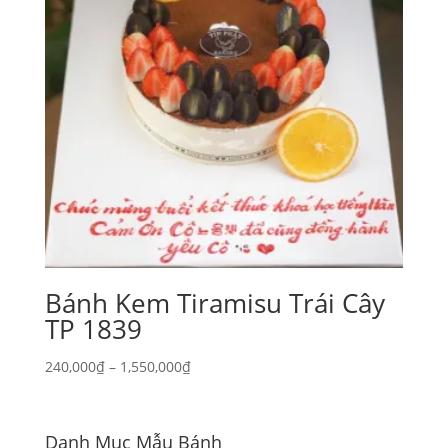
Bánh Kem Tiramisu Trái Cây
TP 1839
Khoảng
240,000
₫
–
1,550,000
₫
giá:
từ
240,000₫
Danh Mục Mẫu Bánh