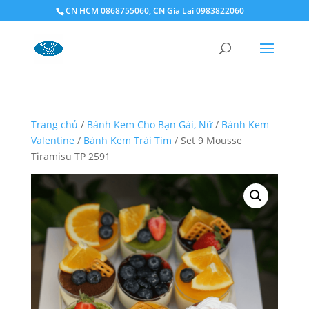
CN HCM 0868755060, CN Gia Lai 0983822060
Trang chủ
/
Bánh Kem Cho Bạn Gái, Nữ
/
Bánh Kem
Valentine
/
Bánh Kem Trái Tim
/ Set 9 Mousse
Tiramisu TP 2591