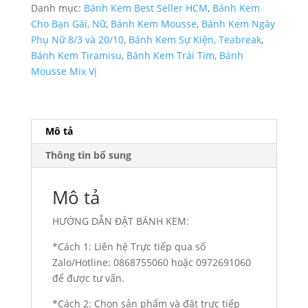
TP
Danh mục:
Bánh Kem Best Seller HCM
,
Bánh Kem
2591
Cho Bạn Gái, Nữ
,
Bánh Kem Mousse
,
Bánh Kem Ngày
số
Phụ Nữ 8/3 và 20/10
,
Bánh Kem Sự Kiện, Teabreak
,
lượng
Bánh Kem Tiramisu
,
Bánh Kem Trái Tim
,
Bánh
Mousse Mix Vị
Mô tả
Thông tin bổ sung
Mô tả
HƯỚNG DẪN ĐẶT BÁNH KEM:
*Cách 1: Liên hệ Trực tiếp qua số
Zalo/Hotline: 0868755060 hoặc 0972691060
để được tư vấn.
*Cách 2: Chọn sản phẩm và đặt trưc tiếp