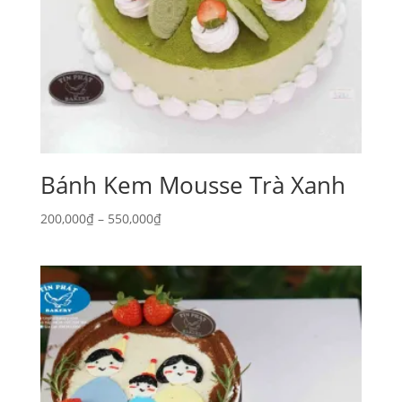
Bánh Kem Mousse Trà Xanh
Khoảng
200,000
₫
–
550,000
₫
giá:
từ
200,000₫
đến
550,000₫