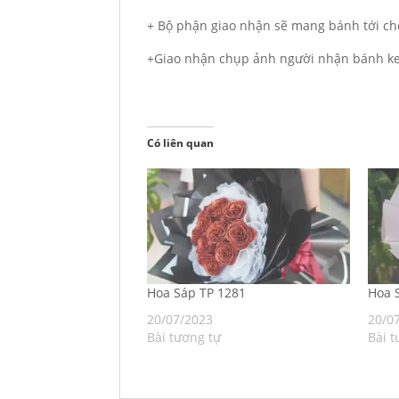
+ Bộ phận giao nhận sẽ mang bánh tới ch
+Giao nhận chụp ảnh người nhận bánh ke
Có liên quan
Hoa Sáp TP 1281
Hoa S
20/07/2023
20/0
Bài tương tự
Bài t