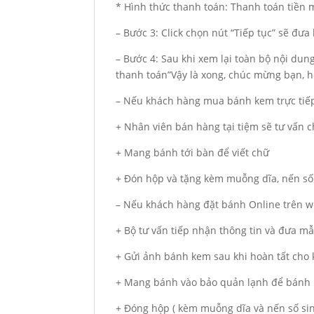
* Hình thức thanh toán: Thanh toán tiền
– Bước 3: Click chọn nút “Tiếp tục” sẽ đư
– Bước 4: Sau khi xem lại toàn bộ nội du
thanh toán”Vậy là xong, chúc mừng bạn, hẹ
– Nếu khách hàng mua bánh kem trực tiếp
+ Nhân viên bán hàng tại tiệm sẽ tư vấn
+ Mang bánh tới bàn để viết chữ
+ Đón hộp và tặng kèm muỗng dĩa, nến số
– Nếu khách hàng đặt bánh Online trên we
+ Bộ tư vấn tiếp nhận thông tin và đưa m
+ Gửi ảnh bánh kem sau khi hoàn tất cho
+ Mang bánh vào bảo quản lạnh để bánh 
+ Đóng hộp ( kèm muỗng dĩa và nến số si