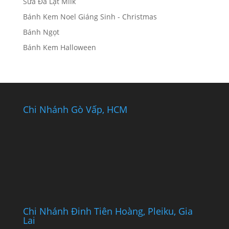
Sữa Đà Lạt Milk
Bánh Kem Noel Giáng Sinh - Christmas
Bánh Ngọt
Bánh Kem Halloween
Chi Nhánh Gò Vấp, HCM
Chi Nhánh Đinh Tiên Hoàng, Pleiku, Gia
Lai