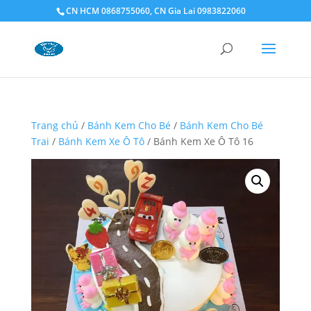
CN HCM 0868755060, CN Gia Lai 0983822060
Trang chủ
/
Bánh Kem Cho Bé
/
Bánh Kem Cho Bé
Trai
/
Bánh Kem Xe Ô Tô
/ Bánh Kem Xe Ô Tô 16