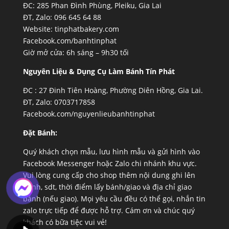
ĐC: 285 Phan Đình Phùng, Pleiku, Gia Lai
ĐT, Zalo: 096 645 64 88
Website:
tinphatbakery.com
Facebook.com/banhtinphat
Giờ mở cửa: 6h sáng – 9h30 tối
Nguyên Liệu & Dụng Cụ Làm Bánh Tín Phát
ĐC :
27 Đinh Tiên Hoàng, Phường Diên Hồng, Gia Lai.
ĐT, Zalo: 0703717858
Facebook.com/nguyenlieubanhtinphat
Đặt Bánh:
Quý khách chọn mẫu, lưu hình mẫu và gửi hình vào
Facebook Messenger hoặc Zalo chi nhánh khu vực.
Vui lòng cung cấp cho shop thêm nội dung ghi lên
bánh, sdt, thời điểm lấy bánh/giao và địa chỉ giao
bánh (nếu giao). Mọi yêu cầu đều có thể gọi, nhắn tin
zalo trực tiếp để được hỗ trợ. Cám ơn và chúc quý
khách có bữa tiệc vui vẻ!