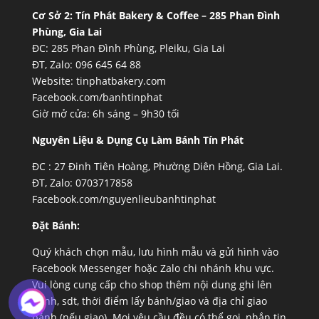
Cơ Sở 2:
Tín Phát Bakery & Coffee – 285 Phan Đình
Phùng, Gia Lai
ĐC: 285 Phan Đình Phùng, Pleiku, Gia Lai
ĐT, Zalo: 096 645 64 88
Website:
tinphatbakery.com
Facebook.com/banhtinphat
Giờ mở cửa: 6h sáng – 9h30 tối
Nguyên Liệu & Dụng Cụ Làm Bánh Tín Phát
ĐC :
27 Đinh Tiên Hoàng, Phường Diên Hồng, Gia Lai.
ĐT, Zalo: 0703717858
Facebook.com/nguyenlieubanhtinphat
Đặt Bánh:
Quý khách chọn mẫu, lưu hình mẫu và gửi hình vào
Facebook Messenger hoặc Zalo chi nhánh khu vực.
Vui lòng cung cấp cho shop thêm nội dung ghi lên
bánh, sdt, thời điểm lấy bánh/giao và địa chỉ giao
bánh (nếu giao). Mọi yêu cầu đều có thể gọi, nhắn tin