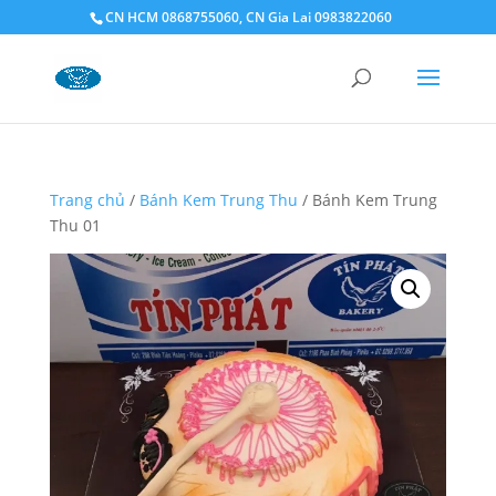
CN HCM 0868755060, CN Gia Lai 0983822060
Trang chủ
/
Bánh Kem Trung Thu
/ Bánh Kem Trung
Thu 01