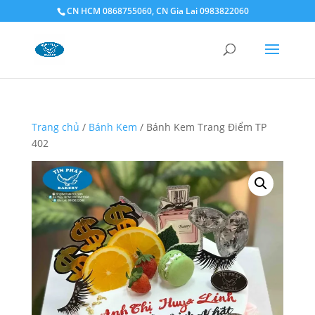
CN HCM 0868755060, CN Gia Lai 0983822060
Trang chủ
/
Bánh Kem
/ Bánh Kem Trang Điểm TP
402