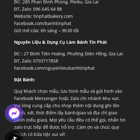
ĐC: 285 Phan Đình Phùng, Pleiku, Gia Lai
ĐT, Zalo: 096 645 64 88
Website:
tinphatbakery.com
Facebook.com/banhtinphat
Giờ mở cửa: 6h sáng – 9h30 tối
Nguyên Liệu & Dụng Cụ Làm Bánh Tín Phát
ĐC :
27 Đinh Tiên Hoàng, Phường Diên Hồng, Gia Lai.
ĐT, Zalo: 0703717858
Facebook.com/nguyenlieubanhtinphat
Đặt Bánh:
Quý khách chọn mẫu, lưu hình mẫu và gửi hình vào
Facebook Messenger hoặc Zalo chi nhánh khu vực.
Vui lòng cung cấp cho shop thêm nội dung ghi lên
bánh, sdt, thời điểm lấy bánh/giao và địa chỉ giao
bánh (nếu giao). Mọi yêu cầu đều có thể gọi, nhắn tin
zalo trực tiếp để được hỗ trợ. Cám ơn và chúc quý
khách có bữa tiệc vui vẻ!