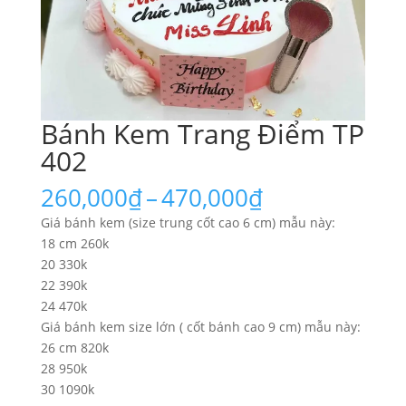
Bánh Kem Trang Điểm TP
402
Khoảng
260,000
₫
–
470,000
₫
giá:
Giá bánh kem (size trung cốt cao 6 cm) mẫu này:
từ
18 cm 260k
260,000₫
20 330k
đến
22 390k
470,000₫
24 470k
Giá bánh kem size lớn ( cốt bánh cao 9 cm) mẫu này:
26 cm 820k
28 950k
30 1090k