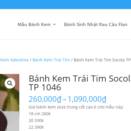
Mẫu Bánh Kem
Bánh Sinh Nhật Rau Câu Flan
 Kem Valentine
/
Bánh Kem Trái Tim
/ Bánh Kem Trái Tim Socola TP
Bánh Kem Trái Tim Soco
TP 1046
Khoản
260,000
₫
–
1,090,000
₫
giá:
Giá bánh kem (size trung cốt cao 6 cm) mẫu này:
từ
18 cm 260k
260,00
20 330k
đến
22 390k