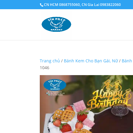
CN HCM 0868755060, CN Gia Lai 0983822060
Trang chủ
/
Bánh Kem Cho Bạn Gái, Nữ
/
Bánh
1046