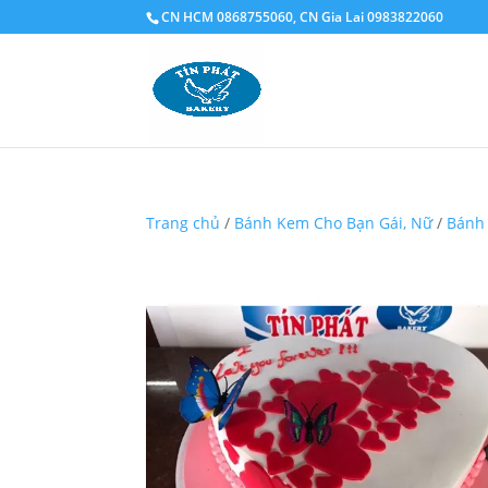
CN HCM 0868755060, CN Gia Lai 0983822060
Trang chủ
/
Bánh Kem Cho Bạn Gái, Nữ
/
Bánh