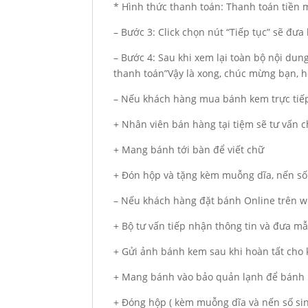
* Hình thức thanh toán: Thanh toán tiền
– Bước 3: Click chọn nút “Tiếp tục” sẽ đư
– Bước 4: Sau khi xem lại toàn bộ nội du
thanh toán”Vậy là xong, chúc mừng bạn, hẹ
– Nếu khách hàng mua bánh kem trực tiếp
+ Nhân viên bán hàng tại tiệm sẽ tư vấn
+ Mang bánh tới bàn để viết chữ
+ Đón hộp và tặng kèm muỗng dĩa, nến số
– Nếu khách hàng đặt bánh Online trên we
+ Bộ tư vấn tiếp nhận thông tin và đưa m
+ Gửi ảnh bánh kem sau khi hoàn tất cho
+ Mang bánh vào bảo quản lạnh để bánh 
+ Đóng hộp ( kèm muỗng dĩa và nến số si