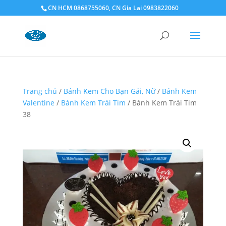
CN HCM 0868755060, CN Gia Lai 0983822060
Trang chủ
/
Bánh Kem Cho Bạn Gái, Nữ
/
Bánh Kem
Valentine
/
Bánh Kem Trái Tim
/ Bánh Kem Trái Tim
38