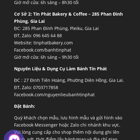
Giờ mở cửa: 6h sáng – 8h30 tối
Cơ Sở 2:
Tín Phát Bakery & Coffee – 285 Phan Đình
Phùng, Gia Lai
ĐC: 285 Phan Đình Phùng, Pleiku, Gia Lai
ĐT, Zalo: 096 645 64 88
Website:
tinphatbakery.com
Facebook.com/banhtinphat
Giờ mở cửa: 6h sáng – 9h30 tối
Nguyên Liệu & Dụng Cụ Làm Bánh Tín Phát
ĐC :
27 Đinh Tiên Hoàng, Phường Diên Hồng, Gia Lai.
ĐT, Zalo: 0703717858
Facebook.com/nguyenlieubanhtinphat
Đặt Bánh:
Quý khách chọn mẫu, lưu hình mẫu và gửi hình vào
Facebook Messenger hoặc Zalo chi nhánh khu vực.
Vui lòng cung cấp cho shop thêm nội dung ghi lên
bánh, sdt, thời điểm lấy bánh/giao và địa chỉ giao