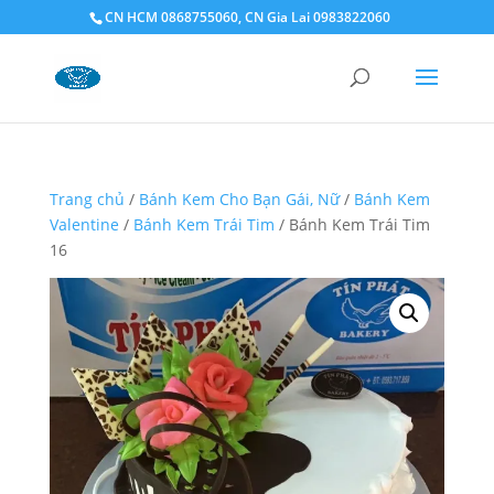
CN HCM 0868755060, CN Gia Lai 0983822060
Trang chủ
/
Bánh Kem Cho Bạn Gái, Nữ
/
Bánh Kem
Valentine
/
Bánh Kem Trái Tim
/ Bánh Kem Trái Tim
16