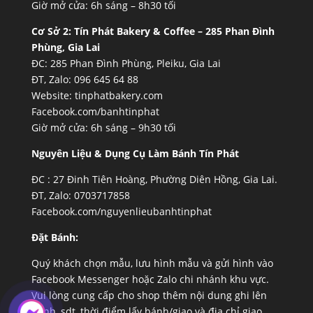
Giờ mở cửa: 6h sáng – 8h30 tối
Cơ Sở 2:
Tín Phát Bakery & Coffee – 285 Phan Đình
Phùng, Gia Lai
ĐC: 285 Phan Đình Phùng, Pleiku, Gia Lai
ĐT, Zalo: 096 645 64 88
Website:
tinphatbakery.com
Facebook.com/banhtinphat
Giờ mở cửa: 6h sáng – 9h30 tối
Nguyên Liệu & Dụng Cụ Làm Bánh Tín Phát
ĐC :
27 Đinh Tiên Hoàng, Phường Diên Hồng, Gia Lai.
ĐT, Zalo: 0703717858
Facebook.com/nguyenlieubanhtinphat
Đặt Bánh:
Quý khách chọn mẫu, lưu hình mẫu và gửi hình vào
Facebook Messenger hoặc Zalo chi nhánh khu vực.
Vui lòng cung cấp cho shop thêm nội dung ghi lên
bánh, sdt, thời điểm lấy bánh/giao và địa chỉ giao