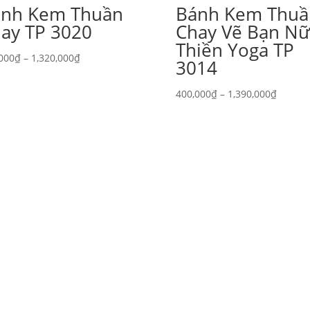
́nh Kem Thuần
Bánh Kem Thuâ
ay TP 3020
Chay Vẽ Bạn Nữ
Thiền Yoga TP
Khoảng
000
₫
–
1,320,000
₫
3014
giá:
từ
Khoản
400,000
₫
–
1,390,000
₫
380,000₫
giá:
đến
từ
1,320,000₫
400,00
đến
1,390,