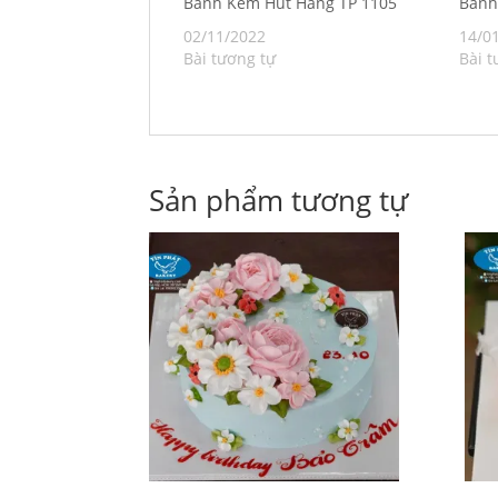
Bánh Kem Hút Hàng TP 1105
Bán
02/11/2022
14/0
Bài tương tự
Bài t
Sản phẩm tương tự