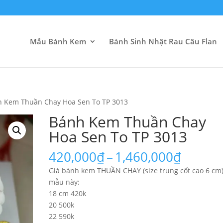
Mẫu Bánh Kem
Bánh Sinh Nhật Rau Câu Flan
h Kem Thuần Chay Hoa Sen To TP 3013
Bánh Kem Thuần Chay
Hoa Sen To TP 3013
Khoản
420,000
₫
–
1,460,000
₫
giá:
Giá bánh kem THUẦN CHAY (size trung cốt cao 6 cm
từ
mẫu này:
420,00
18 cm 420k
đến
20 500k
1,460,
22 590k