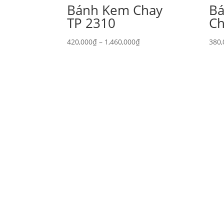
Bánh Kem Chay
Ba
TP 2310
Ch
Khoảng
420,000
₫
–
1,460,000
₫
380,
giá:
từ
420,000₫
đến
1,460,000₫