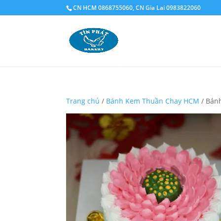
CN HCM 0868755060, CN Gia Lai 0983822060
Trang chủ
/
Bánh Kem Thuần Chay HCM
/ Bán