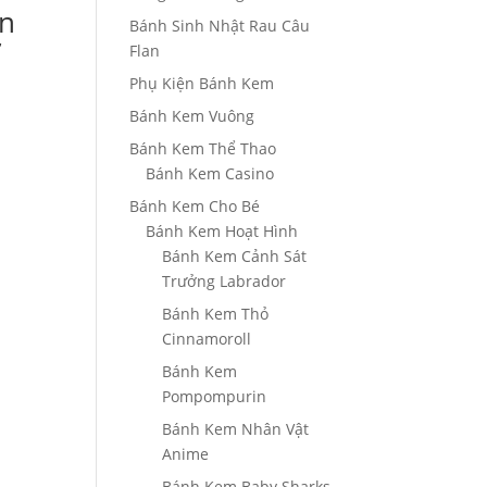
̀n
Bánh Sinh Nhật Rau Câu
Flan
Phụ Kiện Bánh Kem
Bánh Kem Vuông
g
Bánh Kem Thể Thao
Bánh Kem Casino
Bánh Kem Cho Bé
0₫
Bánh Kem Hoạt Hình
Bánh Kem Cảnh Sát
000₫
Trưởng Labrador
Bánh Kem Thỏ
Cinnamoroll
Bánh Kem
Pompompurin
Bánh Kem Nhân Vật
Anime
Bánh Kem Baby Sharks