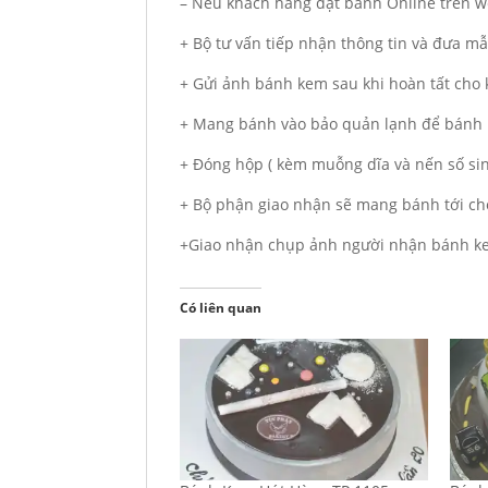
– Nếu khách hàng đặt bánh Online trên we
+ Bộ tư vấn tiếp nhận thông tin và đưa m
+ Gửi ảnh bánh kem sau khi hoàn tất cho
+ Mang bánh vào bảo quản lạnh để bánh 
+ Đóng hộp ( kèm muỗng dĩa và nến số si
+ Bộ phận giao nhận sẽ mang bánh tới ch
+Giao nhận chụp ảnh người nhận bánh ke
Có liên quan