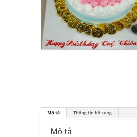
Mô tả
Thông tin bổ sung
Mô tả