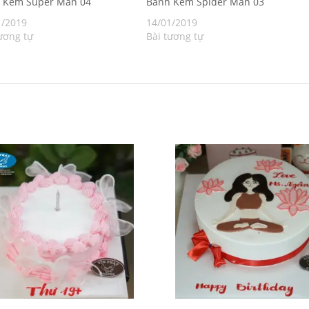
h Kem Super Man 04
Bánh Kem Spider Man 03
1/2019
14/01/2019
ương tự
Bài tương tự