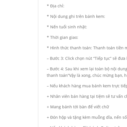
* Địa chỉ:
* Nội dung ghi trên bánh kem:
* Nến tuổi sinh nhật:
* Thời gian giao:
* Hình thức thanh toán: Thanh toán tiền
– Bước 3: Click chọn nút “Tiếp tục” sẽ đư
– Bước 4: Sau khi xem lại toàn bộ nội du
thanh toán”Vậy là xong, chúc mừng bạn, hẹ
– Nếu khách hàng mua bánh kem trực tiếp
+ Nhân viên bán hàng tại tiệm sẽ tư vấn
+ Mang bánh tới bàn để viết chữ
+ Đón hộp và tặng kèm muỗng dĩa, nến số