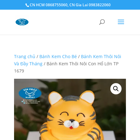
CN HCM 0868755060, CN Gia Lai 0983822060
Trang chủ
/
Bánh Kem Cho Bé
/
Bánh Kem Thôi Nôi
Và Đầy Tháng
/ Bánh Kem Thôi Nôi Con Hổ Lớn TP
1679