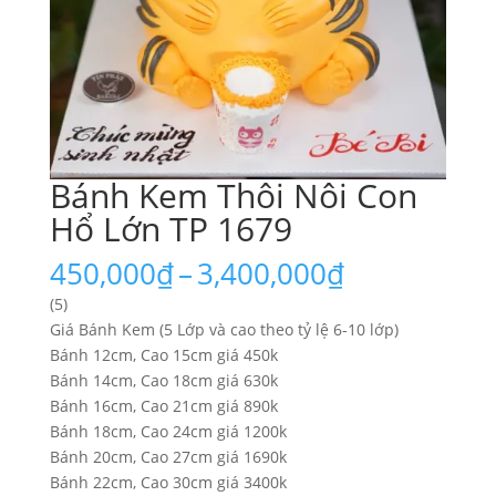
Bánh Kem Thôi Nôi Con
Hổ Lớn TP 1679
Khoảng
450,000
₫
–
3,400,000
₫
giá:
(5)
từ
Giá Bánh Kem (5 Lớp và cao theo tỷ lệ 6-10 lớp)
450,000₫
Bánh 12cm, Cao 15cm giá 450k
đến
Bánh 14cm, Cao 18cm giá 630k
3,400,000₫
Bánh 16cm, Cao 21cm giá 890k
Bánh 18cm, Cao 24cm giá 1200k
Bánh 20cm, Cao 27cm giá 1690k
Bánh 22cm, Cao 30cm giá 3400k