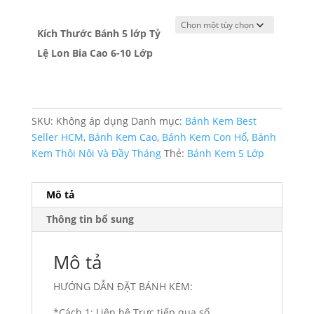
Kích Thước Bánh 5 lớp Tỷ
Lệ Lon Bia Cao 6-10 Lớp
SKU:
Không áp dụng
Danh mục:
Bánh Kem Best
Seller HCM
,
Bánh Kem Cao
,
Bánh Kem Con Hổ
,
Bánh
Kem Thôi Nôi Và Đầy Tháng
Thẻ:
Bánh Kem 5 Lớp
Mô tả
Thông tin bổ sung
Mô tả
HƯỚNG DẪN ĐẶT BÁNH KEM:
*Cách 1: Liên hệ Trực tiếp qua số