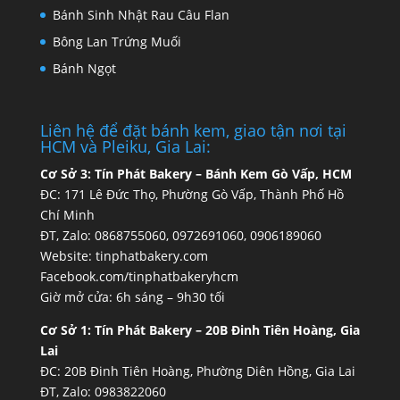
Bánh Sinh Nhật Rau Câu Flan
Bông Lan Trứng Muối
Bánh Ngọt
Liên hệ để đặt bánh kem, giao tận nơi tại
HCM và Pleiku, Gia Lai:
Cơ Sở 3:
Tín Phát Bakery – Bánh Kem Gò Vấp, HCM
ĐC: 171 Lê Đức Thọ, Phường Gò Vấp, Thành Phố Hồ
Chí Minh
ĐT, Zalo: 0868755060, 0972691060, 0906189060
Website:
tinphatbakery.com
Facebook.com/tinphatbakeryhcm
Giờ mở cửa: 6h sáng – 9h30 tối
Cơ Sở 1:
Tín Phát Bakery – 20B Đinh Tiên Hoàng, Gia
Lai
ĐC: 20B Đinh Tiên Hoàng, Phường Diên Hồng, Gia Lai
ĐT, Zalo: 0983822060