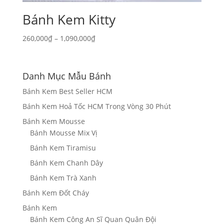
Bánh Kem Kitty
Khoảng
260,000
₫
–
1,090,000
₫
giá:
từ
260,000₫
Danh Mục Mẫu Bánh
đến
Bánh Kem Best Seller HCM
1,090,000₫
Bánh Kem Hoả Tốc HCM Trong Vòng 30 Phút
Bánh Kem Mousse
Bánh Mousse Mix Vị
Bánh Kem Tiramisu
Bánh Kem Chanh Dây
Bánh Kem Trà Xanh
Bánh Kem Đốt Cháy
Bánh Kem
Bánh Kem Công An Sĩ Quan Quân Đội