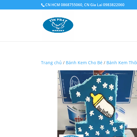
CN HCM 0868755060, CN Gia Lai 0983822060
Trang chủ
/
Bánh Kem Cho Bé
/
Bánh Kem Thô