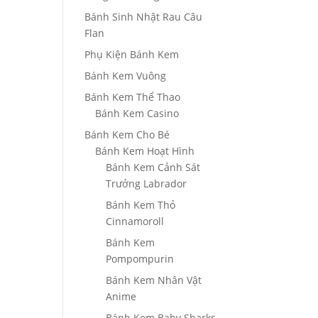
0₫
Bánh Sinh Nhật Rau Câu
Flan
000₫
Phụ Kiện Bánh Kem
Bánh Kem Vuông
Bánh Kem Thể Thao
Bánh Kem Casino
Bánh Kem Cho Bé
Bánh Kem Hoạt Hình
Bánh Kem Cảnh Sát
Trưởng Labrador
Bánh Kem Thỏ
Cinnamoroll
Bánh Kem
Pompompurin
Bánh Kem Nhân Vật
Anime
Bánh Kem Baby Sharks