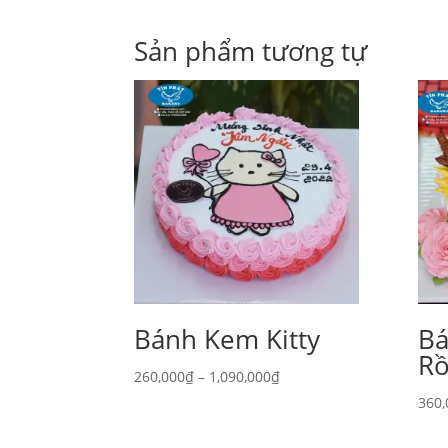
Sản phẩm tương tự
Bánh Kem Kitty
Ba
Ro
Khoảng
260,000
₫
–
1,090,000
₫
giá:
360,
từ
260,000₫