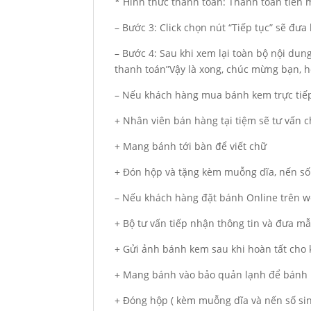
* Hình thức thanh toán: Thanh toán tiền
– Bước 3: Click chọn nút “Tiếp tục” sẽ đư
– Bước 4: Sau khi xem lại toàn bộ nội du
thanh toán”Vậy là xong, chúc mừng bạn, hẹ
– Nếu khách hàng mua bánh kem trực tiếp
+ Nhân viên bán hàng tại tiệm sẽ tư vấn
+ Mang bánh tới bàn để viết chữ
+ Đón hộp và tặng kèm muỗng dĩa, nến số
– Nếu khách hàng đặt bánh Online trên we
+ Bộ tư vấn tiếp nhận thông tin và đưa m
+ Gửi ảnh bánh kem sau khi hoàn tất cho
+ Mang bánh vào bảo quản lạnh để bánh 
+ Đóng hộp ( kèm muỗng dĩa và nến số si