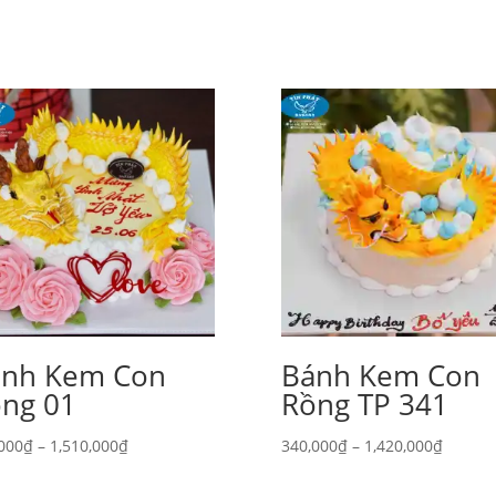
́nh Kem Con
Bánh Kem Con
̂̀ng 01
Rồng TP 341
Khoảng
Khoản
000
₫
–
1,510,000
₫
340,000
₫
–
1,420,000
₫
giá:
giá:
từ
từ