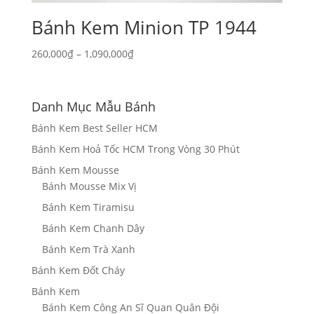
Bánh Kem Minion TP 1944
Khoảng
260,000
₫
–
1,090,000
₫
giá:
từ
260,000₫
Danh Mục Mẫu Bánh
đến
Bánh Kem Best Seller HCM
1,090,000₫
Bánh Kem Hoả Tốc HCM Trong Vòng 30 Phút
Bánh Kem Mousse
Bánh Mousse Mix Vị
Bánh Kem Tiramisu
Bánh Kem Chanh Dây
Bánh Kem Trà Xanh
Bánh Kem Đốt Cháy
Bánh Kem
Bánh Kem Công An Sĩ Quan Quân Đội