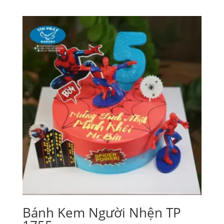
giá:
từ
280,000₫
đến
500,000₫
Bánh Kem Người Nhện TP