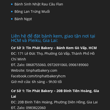
Bánh Sinh Nhật Rau Câu Flan
Bông Lan Trứng Muối
Bánh Ngọt
Liên hệ để đặt bánh kem, giao tận nơi tại
HCM và Pleiku, Gia Lai:
Cơ Sở 3:
Tín Phát Bakery – Bánh Kem Gò Vấp, HCM
ĐC: 171 Lê Đức Thọ, Phường Gò Vấp, Thành Phố Hồ
Chí Minh
ĐT, Zalo: 0868755060, 0972691060, 0906189060
Website:
tinphatbakery.com
Facebook.com/tinphatbakeryhcm
Giờ mở cửa: 6h sáng – 9h30 tối
Cơ Sở 1:
Tín Phát Bakery – 20B Đinh Tiên Hoàng, Gia
Lai
ĐC: 20B Đinh Tiên Hoàng, Phường Diên Hồng, Gia Lai
ĐT, Zalo: 0983822060