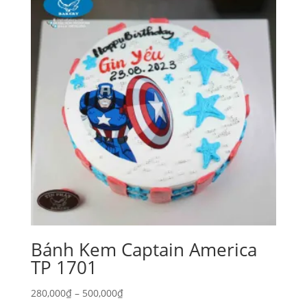
Bánh Kem Captain America
TP 1701
Khoảng
280,000
₫
–
500,000
₫