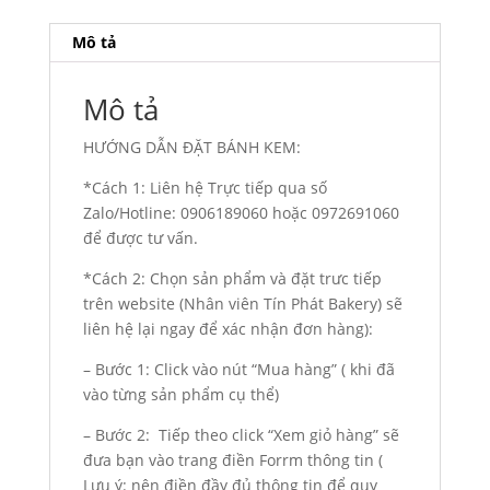
lượng
Mô tả
Mô tả
HƯỚNG DẪN ĐẶT BÁNH KEM:
*Cách 1: Liên hệ Trực tiếp qua số
Zalo/Hotline: 0906189060 hoặc 0972691060
để được tư vấn.
*Cách 2: Chọn sản phẩm và đặt trưc tiếp
trên website (Nhân viên Tín Phát Bakery) sẽ
liên hệ lại ngay để xác nhận đơn hàng):
– Bước 1: Click vào nút “Mua hàng” ( khi đã
vào từng sản phẩm cụ thể)
– Bước 2: Tiếp theo click “Xem giỏ hàng” sẽ
đưa bạn vào trang điền Forrm thông tin (
Lưu ý: nên điền đầy đủ thông tin để quy