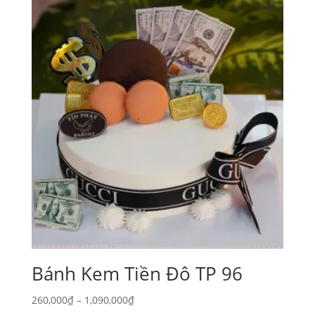
Bánh Kem Tiền Đô TP 96
Khoảng
260,000
₫
–
1,090,000
₫