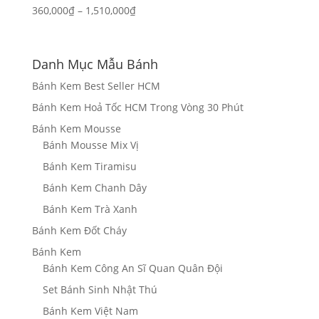
Khoảng
360,000
₫
–
1,510,000
₫
giá:
từ
360,000₫
Danh Mục Mẫu Bánh
đến
Bánh Kem Best Seller HCM
1,510,000₫
Bánh Kem Hoả Tốc HCM Trong Vòng 30 Phút
Bánh Kem Mousse
Bánh Mousse Mix Vị
Bánh Kem Tiramisu
Bánh Kem Chanh Dây
Bánh Kem Trà Xanh
Bánh Kem Đốt Cháy
Bánh Kem
Bánh Kem Công An Sĩ Quan Quân Đội
Set Bánh Sinh Nhật Thú
Bánh Kem Việt Nam