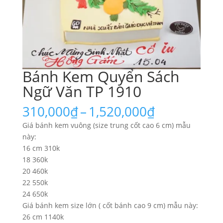
Bánh Kem Quyển Sách
Ngữ Văn TP 1910
Khoảng
310,000
₫
–
1,520,000
₫
giá:
Giá bánh kem vuông (size trung cốt cao 6 cm) mẫu
từ
này:
310,000₫
16 cm 310k
đến
18 360k
1,520,000₫
20 460k
22 550k
24 650k
Giá bánh kem size lớn ( cốt bánh cao 9 cm) mẫu này:
26 cm 1140k