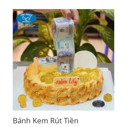
giá:
từ
260,000₫
đến
1,090,000₫
Bánh Kem Rút Tiền