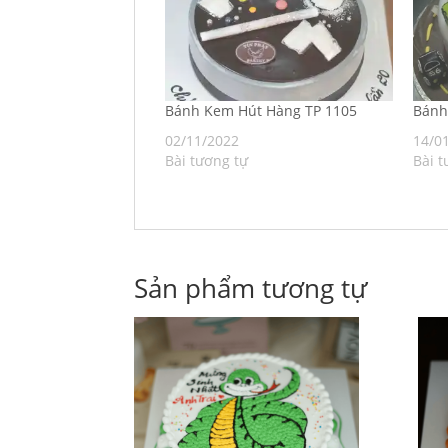
Bánh Kem Hút Hàng TP 1105
Bán
02/11/2022
14/0
Bài tương tự
Bài t
Sản phẩm tương tự