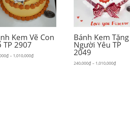
́nh Kem Vẽ Con
Bánh Kem Tặng
̂̉ TP 2907
Người Yêu TP
2049
Khoảng
000
₫
–
1,010,000
₫
giá:
Khoản
240,000
₫
–
1,010,000
₫
từ
giá:
240,000₫
từ
đến
240,00
1,010,000₫
đến
1,010,