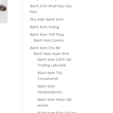
Bánh Sinh Nhật Rau Câu
Flan
Phụ Kiện Bánh Kem
Bánh Kem Vuông
Bánh Kem Thể Thao
Bánh Kem Casino
Bánh Kem Cho Bé
Bánh Kem Hoạt Hình
g
Bánh Kem Cảnh Sát
Trưởng Labrador
0₫
Bánh Kem Thỏ
Cinnamoroll
000₫
Bánh Kem
Pompompurin
Bánh Kem Nhân Vật
Anime
Bánh Kem Baby Sharks