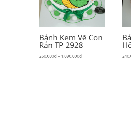
Bánh Kem Vẽ Con
Ba
Rắn TP 2928
Ho
Khoảng
260,000
₫
–
1,090,000
₫
240,
giá:
từ
260,000₫
đến
1,090,000₫