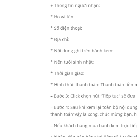
+ Thông tin người nhận:
* Họ và tên:
* Số điện thoại:
* Địa chỉ:
* Nội dung ghi trên bánh kem:
* Nến tuổi sinh nhật:
* Thời gian giao:
* Hình thức thanh toán: Thanh toán tiền
– Bước 3: Click chọn nút “Tiếp tục” sẽ đư
– Bước 4: Sau khi xem lại toàn bộ nội du
thanh toán”Vậy là xong, chúc mừng bạn, hẹ
– Nếu khách hàng mua bánh kem trực tiếp
+ Nhân viên bán hàng tại tiệm sẽ tư vấn