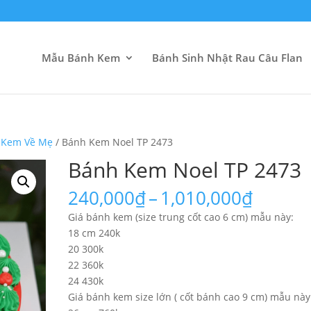
Mẫu Bánh Kem
Bánh Sinh Nhật Rau Câu Flan
 Kem Về Mẹ
/ Bánh Kem Noel TP 2473
Bánh Kem Noel TP 2473
Khoản
240,000
₫
–
1,010,000
₫
giá:
Giá bánh kem (size trung cốt cao 6 cm) mẫu này:
từ
18 cm 240k
240,00
20 300k
đến
22 360k
1,010,
24 430k
Giá bánh kem size lớn ( cốt bánh cao 9 cm) mẫu này