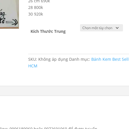
26 cm 690k
28 800k
30 920k
Kích Thước Trung
SKU:
Không áp dụng
Danh mục:
Bánh Kem Best Sell
HCM
otline: 0906189060 hoặc 0972691060 để được tư vấn.