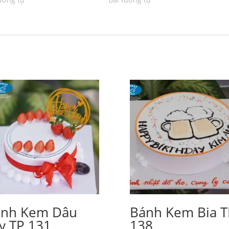
́nh Kem Dâu
Bánh Kem Bia T
̂y TP 131
138