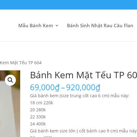
Mẫu Bánh Kem
Bánh Sinh Nhật Rau Câu Flan
Kem Mặt Tếu TP 604
Bánh Kem Mặt Tếu TP 6
Khoảng
69,000
₫
–
920,000
₫
giá:
Giá bánh kem (size trung cốt cao 6 cm) mẫu này:
từ
18 cm 220k
69,000₫
20 280k
đến
22 330k
920,000₫
24 400k
Giá bánh kem size lớn ( cốt bánh cao 9 cm) mẫu này