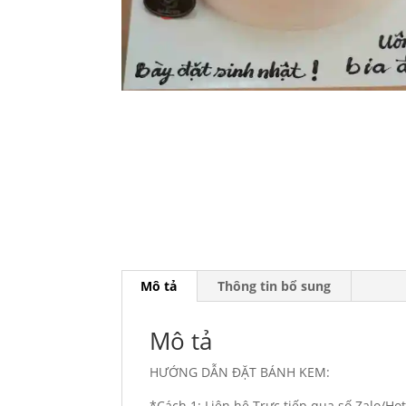
Mô tả
Thông tin bổ sung
Mô tả
HƯỚNG DẪN ĐẶT BÁNH KEM:
*Cách 1: Liên hệ Trực tiếp qua số Zalo/H