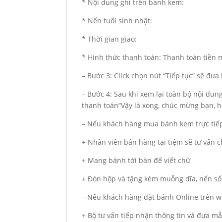
* Nội dung ghi trên bánh kem:
* Nến tuổi sinh nhật:
* Thời gian giao:
* Hình thức thanh toán: Thanh toán tiền
– Bước 3: Click chọn nút “Tiếp tục” sẽ đư
– Bước 4: Sau khi xem lại toàn bộ nội du
thanh toán”Vậy là xong, chúc mừng bạn, hẹ
– Nếu khách hàng mua bánh kem trực tiếp
+ Nhân viên bán hàng tại tiệm sẽ tư vấn
+ Mang bánh tới bàn để viết chữ
+ Đón hộp và tặng kèm muỗng dĩa, nến số
– Nếu khách hàng đặt bánh Online trên we
+ Bộ tư vấn tiếp nhận thông tin và đưa m