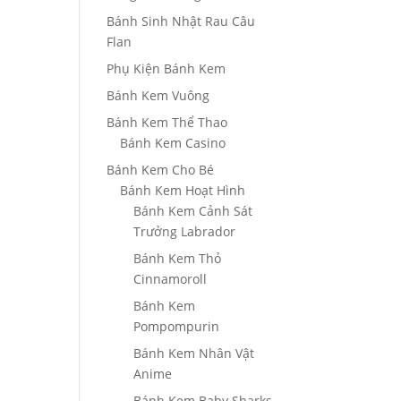
Bánh Sinh Nhật Rau Câu
g
Flan
Phụ Kiện Bánh Kem
0₫
Bánh Kem Vuông
Bánh Kem Thể Thao
000₫
Bánh Kem Casino
Bánh Kem Cho Bé
Bánh Kem Hoạt Hình
Bánh Kem Cảnh Sát
Trưởng Labrador
Bánh Kem Thỏ
Cinnamoroll
Bánh Kem
Pompompurin
Bánh Kem Nhân Vật
Anime
Bánh Kem Baby Sharks