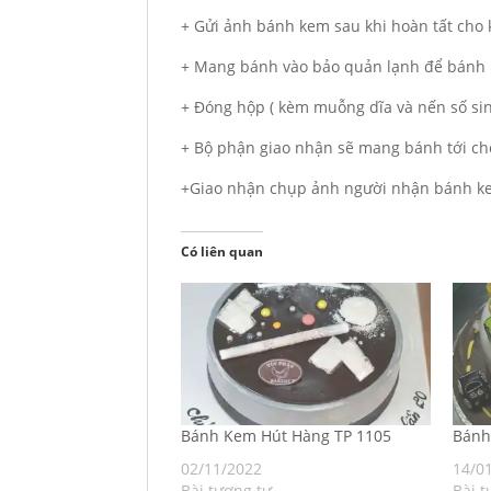
+ Gửi ảnh bánh kem sau khi hoàn tất cho
+ Mang bánh vào bảo quản lạnh để bánh 
+ Đóng hộp ( kèm muỗng dĩa và nến số si
+ Bộ phận giao nhận sẽ mang bánh tới ch
+Giao nhận chụp ảnh người nhận bánh ke
Có liên quan
Bánh Kem Hút Hàng TP 1105
Bán
02/11/2022
14/0
Bài tương tự
Bài t