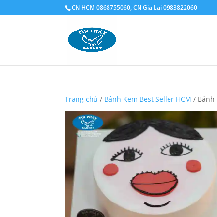
CN HCM 0868755060, CN Gia Lai 0983822060
Trang chủ
/
Bánh Kem Best Seller HCM
/ Bánh 