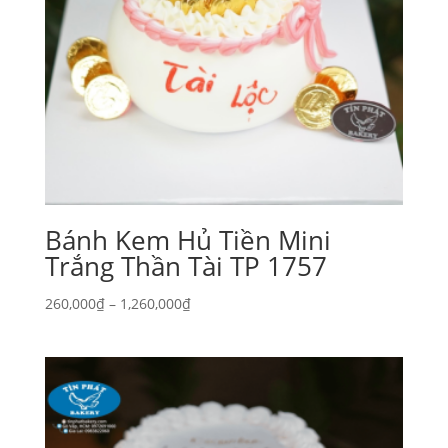
Bánh Kem Hủ Tiền Mini
Trắng Thần Tài TP 1757
Khoảng
260,000
₫
–
1,260,000
₫
giá:
từ
260,000₫
đến
1,260,000₫