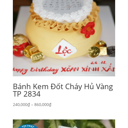
Bánh Kem Đốt Cháy Hủ Vàng
TP 2834
Khoảng
240,000
₫
–
860,000
₫
giá:
từ
240,000₫