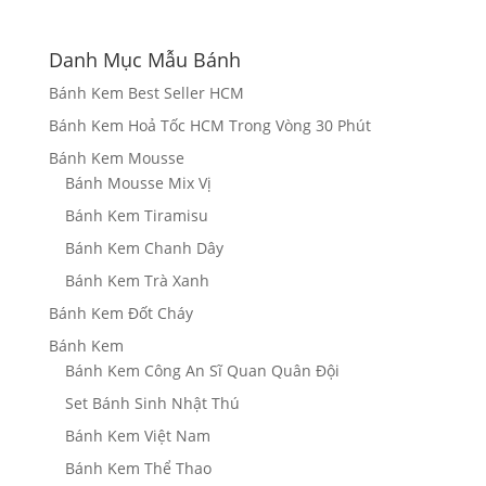
giá:
từ
320,000₫
Danh Mục Mẫu Bánh
đến
Bánh Kem Best Seller HCM
1,340,000₫
Bánh Kem Hoả Tốc HCM Trong Vòng 30 Phút
Bánh Kem Mousse
Bánh Mousse Mix Vị
Bánh Kem Tiramisu
Bánh Kem Chanh Dây
Bánh Kem Trà Xanh
Bánh Kem Đốt Cháy
Bánh Kem
Bánh Kem Công An Sĩ Quan Quân Đội
Set Bánh Sinh Nhật Thú
Bánh Kem Việt Nam
Bánh Kem Thể Thao