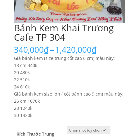
Bánh Kem Khai Trương
Cafe TP 304
Khoảng
340,000
₫
–
1,420,000
₫
giá:
Giá bánh kem (size trung cốt cao 6 cm) mẫu này:
từ
18 cm 340k
340,000₫
20 430k
đến
22 510k
1,420,000₫
24 610k
Giá bánh kem size lớn ( cốt bánh cao 9 cm) mẫu này:
26 cm 1070k
28 1240k
30 1420k
Kích Thước Trung