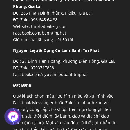
Phùng, Gia Lai
ĐC: 285 Phan Đình Phùng, Pleiku, Gia Lai
ĐT, Zalo: 096 645 64 88
Website:
tinphatbakery.com
Facebook.com/banhtinphat
Giờ mở cửa: 6h sáng – 9h30 tối
Nguyên Liệu & Dụng Cụ Làm Bánh Tín Phát
ĐC :
27 Đinh Tiên Hoàng, Phường Diên Hồng, Gia Lai.
ĐT, Zalo: 0703717858
Facebook.com/nguyenlieubanhtinphat
Đặt Bánh:
Quý khách chọn mẫu, lưu hình mẫu và gửi hình vào
Facebook Messenger hoặc Zalo chi nhánh khu vực.
Vui lòng cung cấp cho shop thêm nội dung ghi lên
bánh, sdt, thời điểm lấy bánh/giao và địa chỉ giao
bánh (nếu giao). Mọi yêu cầu đều có thể gọi, nhắn tin
zalo trực tiếp để được hỗ trợ. Cám ơn và chúc quý