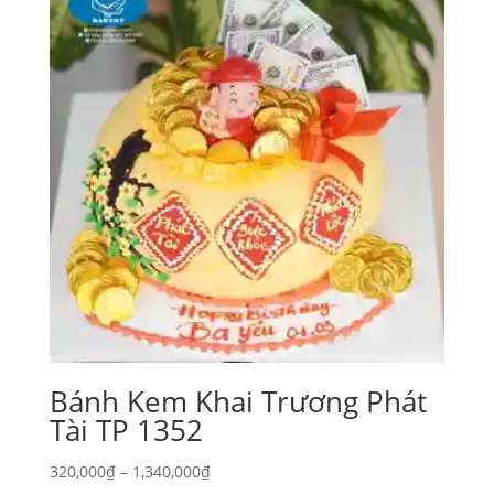
đến
860,000₫
Bánh Kem Khai Trương Phát
Tài TP 1352
Khoảng
320,000
₫
–
1,340,000
₫