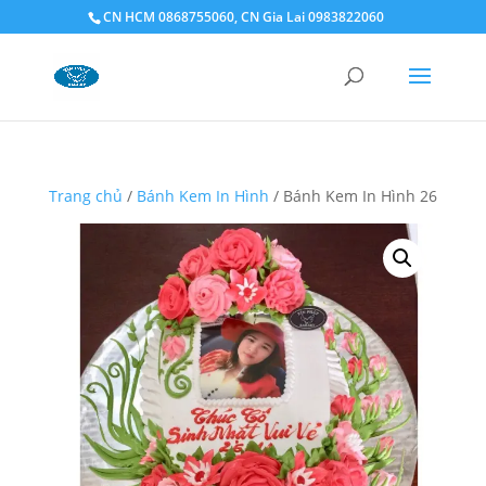
CN HCM 0868755060, CN Gia Lai 0983822060
Trang chủ
/
Bánh Kem In Hình
/ Bánh Kem In Hình 26