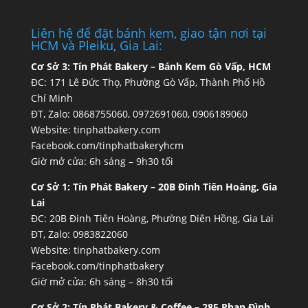
Liên hệ để đặt bánh kem, giao tận nơi tại
HCM và Pleiku, Gia Lai:
Cơ Sở 3:
Tín Phát Bakery – Bánh Kem Gò Vấp, HCM
ĐC: 171 Lê Đức Thọ, Phường Gò Vấp, Thành Phố Hồ
Chí Minh
ĐT, Zalo: 0868755060, 0972691060, 0906189060
Website:
tinphatbakery.com
Facebook.com/tinphatbakeryhcm
Giờ mở cửa: 6h sáng – 9h30 tối
Cơ Sở 1:
Tín Phát Bakery – 20B Đinh Tiên Hoàng, Gia
Lai
ĐC: 20B Đinh Tiên Hoàng, Phường Diên Hồng, Gia Lai
ĐT, Zalo: 0983822060
Website:
tinphatbakery.com
Facebook.com/tinphatbakery
Giờ mở cửa: 6h sáng – 8h30 tối
Cơ Sở 2:
Tín Phát Bakery & Coffee – 285 Phan Đình