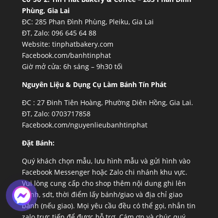
Phùng, Gia Lai
ĐC: 285 Phan Đình Phùng, Pleiku, Gia Lai
ĐT, Zalo: 096 645 64 88
Website:
tinphatbakery.com
Facebook.com/banhtinphat
Giờ mở cửa: 6h sáng – 9h30 tối
Nguyên Liệu & Dụng Cụ Làm Bánh Tín Phát
ĐC :
27 Đinh Tiên Hoàng, Phường Diên Hồng, Gia Lai.
ĐT, Zalo: 0703717858
Facebook.com/nguyenlieubanhtinphat
Đặt Bánh:
Quý khách chọn mẫu, lưu hình mẫu và gửi hình vào
Facebook Messenger hoặc Zalo chi nhánh khu vực.
Vui lòng cung cấp cho shop thêm nội dung ghi lên
bánh, sdt, thời điểm lấy bánh/giao và địa chỉ giao
bánh (nếu giao). Mọi yêu cầu đều có thể gọi, nhắn tin
zalo trực tiếp để được hỗ trợ. Cám ơn và chúc quý