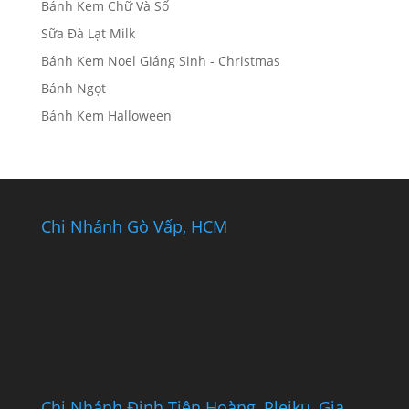
Bánh Kem Chữ Và Số
Sữa Đà Lạt Milk
Bánh Kem Noel Giáng Sinh - Christmas
Bánh Ngọt
Bánh Kem Halloween
Chi Nhánh Gò Vấp, HCM
Chi Nhánh Đinh Tiên Hoàng, Pleiku, Gia