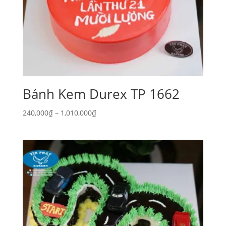
Bánh Kem Durex TP 1662
Khoảng
240,000
₫
–
1,010,000
₫
giá:
từ
240,000₫
đến
1,010,000₫