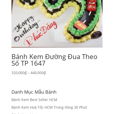
Bánh Kem Đường Đua Theo
Số TP 1647
Khoảng
320,000
₫
–
440,000
₫
giá:
từ
320,000₫
Danh Mục Mẫu Bánh
đến
Bánh Kem Best Seller HCM
440,000₫
Bánh Kem Hoả Tốc HCM Trong Vòng 30 Phút