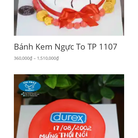
Bánh Kem Ngực To TP 1107
Khoảng
360,000
₫
–
1,510,000
₫
giá:
từ
360,000₫
đến
1,510,000₫