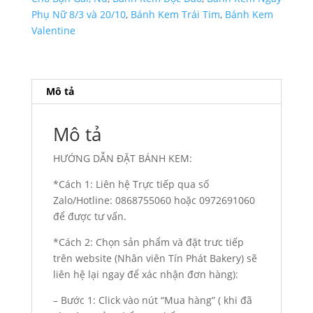
Xanh
Phụ Nữ 8/3 và 20/10
,
Bánh Kem Trái Tim
,
Bánh Kem
TP
Valentine
3364
số
lượng
Mô tả
Mô tả
HƯỚNG DẪN ĐẶT BÁNH KEM:
*Cách 1: Liên hệ Trực tiếp qua số
Zalo/Hotline: 0868755060 hoặc 0972691060
để được tư vấn.
*Cách 2: Chọn sản phẩm và đặt trưc tiếp
trên website (Nhân viên Tín Phát Bakery) sẽ
liên hệ lại ngay để xác nhận đơn hàng):
– Bước 1: Click vào nút “Mua hàng” ( khi đã