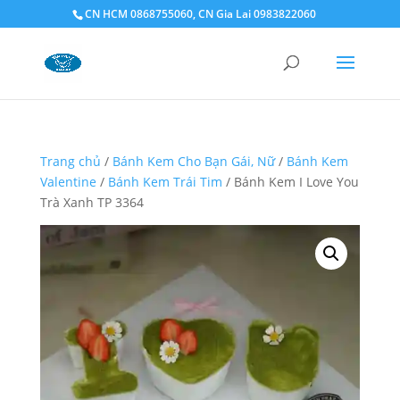
CN HCM 0868755060, CN Gia Lai 0983822060
Trang chủ
/
Bánh Kem Cho Bạn Gái, Nữ
/
Bánh Kem
Valentine
/
Bánh Kem Trái Tim
/ Bánh Kem I Love You
Trà Xanh TP 3364