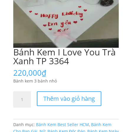
Bánh Kem I Love You Trà
Xanh TP 3364
220,000
₫
Bánh kem 3 bánh nhỏ
Bánh
Thêm vào giỏ hàng
Kem
I
Love
You
Danh mục:
Bánh Kem Best Seller HCM
,
Bánh Kem
Trà
Cho Bạn Gái, Nữ
,
Bánh Kem Độc Đáo
,
Bánh Kem Ngày