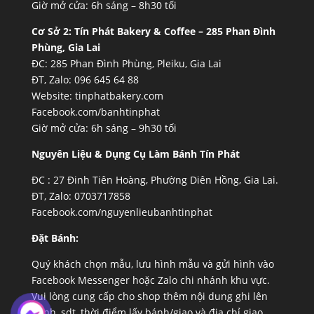
Giờ mở cửa: 6h sáng – 8h30 tối
Cơ Sở 2:
Tín Phát Bakery & Coffee – 285 Phan Đình
Phùng, Gia Lai
ĐC: 285 Phan Đình Phùng, Pleiku, Gia Lai
ĐT, Zalo: 096 645 64 88
Website:
tinphatbakery.com
Facebook.com/banhtinphat
Giờ mở cửa: 6h sáng – 9h30 tối
Nguyên Liệu & Dụng Cụ Làm Bánh Tín Phát
ĐC :
27 Đinh Tiên Hoàng, Phường Diên Hồng, Gia Lai.
ĐT, Zalo: 0703717858
Facebook.com/nguyenlieubanhtinphat
Đặt Bánh:
Quý khách chọn mẫu, lưu hình mẫu và gửi hình vào
Facebook Messenger hoặc Zalo chi nhánh khu vực.
Vui lòng cung cấp cho shop thêm nội dung ghi lên
bánh, sdt, thời điểm lấy bánh/giao và địa chỉ giao