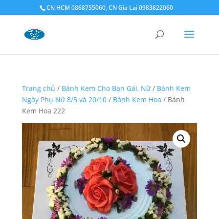
CN HCM 0868755060, CN Gia Lai 0983822060
Trang chủ
/
Bánh Kem Cho Bạn Gái, Nữ
/
Bánh Kem
Ngày Phụ Nữ 8/3 và 20/10
/
Bánh Kem Hoa
/ Bánh
Kem Hoa 222