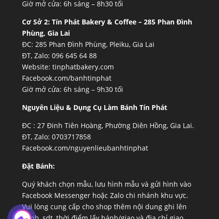
Giờ mở cửa: 6h sáng – 8h30 tối
Cơ Sở 2:
Tín Phát Bakery & Coffee – 285 Phan Đình
Phùng, Gia Lai
ĐC: 285 Phan Đình Phùng, Pleiku, Gia Lai
ĐT, Zalo: 096 645 64 88
Website:
tinphatbakery.com
Facebook.com/banhtinphat
Giờ mở cửa: 6h sáng – 9h30 tối
Nguyên Liệu & Dụng Cụ Làm Bánh Tín Phát
ĐC :
27 Đinh Tiên Hoàng, Phường Diên Hồng, Gia Lai.
ĐT, Zalo: 0703717858
Facebook.com/nguyenlieubanhtinphat
Đặt Bánh:
Quý khách chọn mẫu, lưu hình mẫu và gửi hình vào
Facebook Messenger hoặc Zalo chi nhánh khu vực.
Vui lòng cung cấp cho shop thêm nội dung ghi lên
bánh, sdt, thời điểm lấy bánh/giao và địa chỉ giao