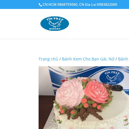
CN HCM 0868755060, CN Gia Lai 0983822060
Trang chủ
/
Bánh Kem Cho Bạn Gái, Nữ
/
Bánh 