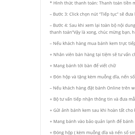
* Hình thức thanh toán: Thanh toán tiền
– Bước 3: Click chọn nút “Tiếp tục” sẽ đư
– Bước 4: Sau khi xem lại toàn bộ nội du
thanh toán”Vậy là xong, chúc mừng bạn, hẹ
– Nếu khách hàng mua bánh kem trực tiếp
+ Nhân viên bán hàng tại tiệm sẽ tư vấn
+ Mang bánh tới bàn để viết chữ
+ Đón hộp và tặng kèm muỗng dĩa, nến số
– Nếu khách hàng đặt bánh Online trên we
+ Bộ tư vấn tiếp nhận thông tin và đưa m
+ Gửi ảnh bánh kem sau khi hoàn tất cho
+ Mang bánh vào bảo quản lạnh để bánh 
+ Đóng hộp ( kèm muỗng dĩa và nến số si