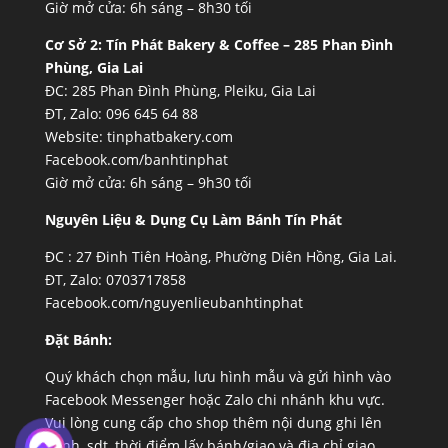
Giờ mở cửa: 6h sáng – 8h30 tối
Cơ Sở 2:
Tín Phát Bakery & Coffee – 285 Phan Đình
Phùng, Gia Lai
ĐC: 285 Phan Đình Phùng, Pleiku, Gia Lai
ĐT, Zalo: 096 645 64 88
Website:
tinphatbakery.com
Facebook.com/banhtinphat
Giờ mở cửa: 6h sáng – 9h30 tối
Nguyên Liệu & Dụng Cụ Làm Bánh Tín Phát
ĐC :
27 Đinh Tiên Hoàng, Phường Diên Hồng, Gia Lai.
ĐT, Zalo: 0703717858
Facebook.com/nguyenlieubanhtinphat
Đặt Bánh:
Quý khách chọn mẫu, lưu hình mẫu và gửi hình vào
Facebook Messenger hoặc Zalo chi nhánh khu vực.
Vui lòng cung cấp cho shop thêm nội dung ghi lên
bánh, sdt, thời điểm lấy bánh/giao và địa chỉ giao