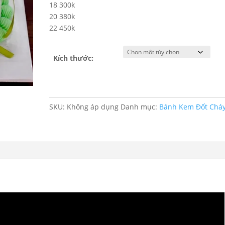
18 300k
20 380k
22 450k
Kích thước:
SKU:
Không áp dụng
Danh mục:
Bánh Kem Đốt Chá