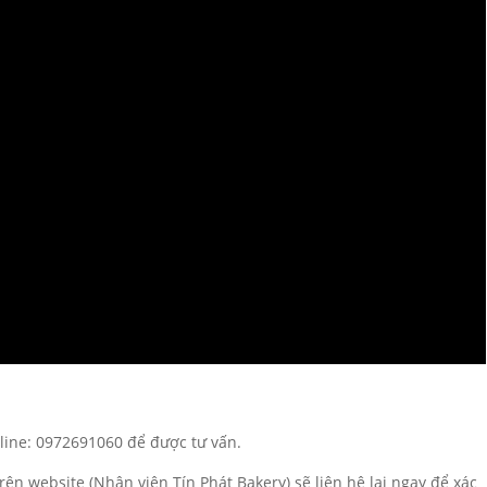
tline: 0972691060 để được tư vấn.
rên website (Nhân viên Tín Phát Bakery) sẽ liên hệ lại ngay để xác