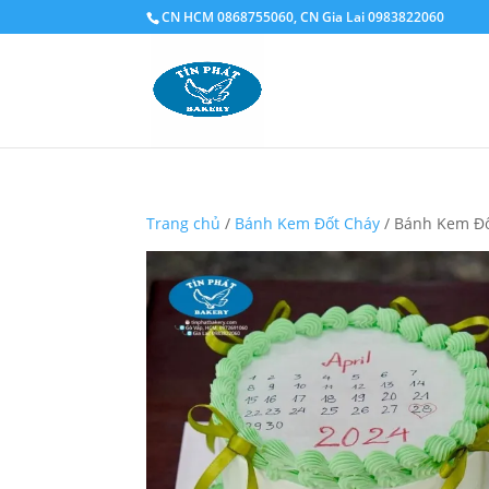
CN HCM 0868755060, CN Gia Lai 0983822060
Trang chủ
/
Bánh Kem Đốt Cháy
/ Bánh Kem Đô