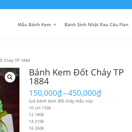
Mẫu Bánh Kem
Bánh Sinh Nhật Rau Câu Flan
́t Cháy TP 1884
Bánh Kem Đốt Cháy TP
1884
Khoảng
150,000
₫
–
450,000
₫
giá:
Giá bánh kem đốt cháy mẫu này:
từ
10 cm 150k
150,000
12 180k
đến
14 210k
450,000
16 260k