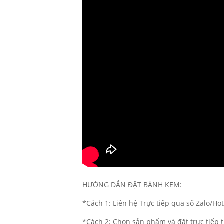
HƯỚNG DẪN ĐẶT BÁNH KEM:
*Cách 1: Liên hệ Trực tiếp qua số Zalo/Ho
*Cách 2: Chọn sản phẩm và đặt trưc tiếp t