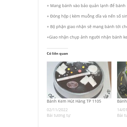
+ Mang bánh vào bảo quản lạnh để bánh 
+ Đóng hộp ( kèm muỗng dĩa và nến số si
+ Bộ phận giao nhận sẽ mang bánh tới ch
+Giao nhận chụp ảnh người nhận bánh ke
Có liên quan
Bánh Kem Hút Hàng TP 1105
Bán
02/11/2022
14/0
Bài tương tự
Bài t