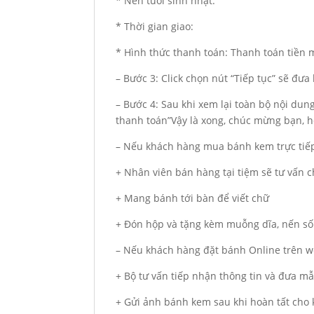
* Nến tuổi sinh nhật:
* Thời gian giao:
* Hình thức thanh toán: Thanh toán tiền
– Bước 3: Click chọn nút “Tiếp tục” sẽ đư
– Bước 4: Sau khi xem lại toàn bộ nội du
thanh toán”Vậy là xong, chúc mừng bạn, hẹ
– Nếu khách hàng mua bánh kem trực tiếp
+ Nhân viên bán hàng tại tiệm sẽ tư vấn
+ Mang bánh tới bàn để viết chữ
+ Đón hộp và tặng kèm muỗng dĩa, nến số
– Nếu khách hàng đặt bánh Online trên we
+ Bộ tư vấn tiếp nhận thông tin và đưa m
+ Gửi ảnh bánh kem sau khi hoàn tất cho