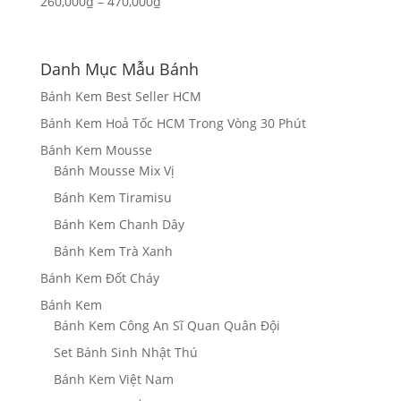
Khoảng
260,000
₫
–
470,000
₫
giá:
từ
260,000₫
Danh Mục Mẫu Bánh
đến
Bánh Kem Best Seller HCM
470,000₫
Bánh Kem Hoả Tốc HCM Trong Vòng 30 Phút
Bánh Kem Mousse
Bánh Mousse Mix Vị
Bánh Kem Tiramisu
Bánh Kem Chanh Dây
Bánh Kem Trà Xanh
Bánh Kem Đốt Cháy
Bánh Kem
Bánh Kem Công An Sĩ Quan Quân Đội
Set Bánh Sinh Nhật Thú
Bánh Kem Việt Nam