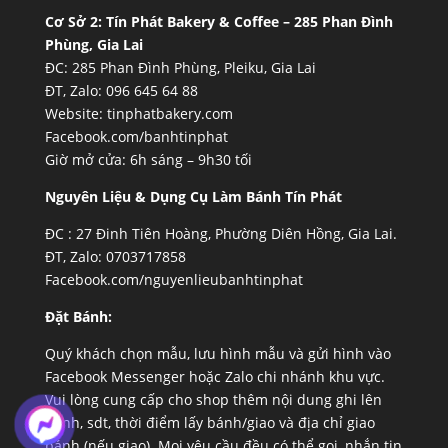
Cơ Sở 2:
Tín Phát Bakery & Coffee – 285 Phan Đình
Phùng, Gia Lai
ĐC: 285 Phan Đình Phùng, Pleiku, Gia Lai
ĐT, Zalo: 096 645 64 88
Website:
tinphatbakery.com
Facebook.com/banhtinphat
Giờ mở cửa: 6h sáng – 9h30 tối
Nguyên Liệu & Dụng Cụ Làm Bánh Tín Phát
ĐC :
27 Đinh Tiên Hoàng, Phường Diên Hồng, Gia Lai.
ĐT, Zalo: 0703717858
Facebook.com/nguyenlieubanhtinphat
Đặt Bánh:
Quý khách chọn mẫu, lưu hình mẫu và gửi hình vào
Facebook Messenger hoặc Zalo chi nhánh khu vực.
Vui lòng cung cấp cho shop thêm nội dung ghi lên
bánh, sdt, thời điểm lấy bánh/giao và địa chỉ giao
bánh (nếu giao). Mọi yêu cầu đều có thể gọi, nhắn tin