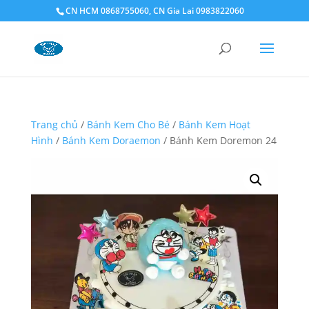
CN HCM 0868755060, CN Gia Lai 0983822060
Trang chủ
/
Bánh Kem Cho Bé
/
Bánh Kem Hoạt
Hình
/
Bánh Kem Doraemon
/ Bánh Kem Doremon 24