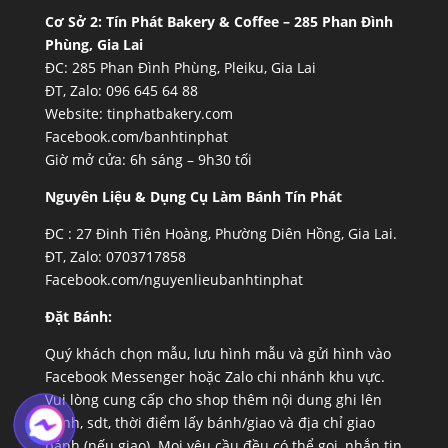
Cơ Sở 2:
Tín Phát Bakery & Coffee – 285 Phan Đình
Phùng, Gia Lai
ĐC: 285 Phan Đình Phùng, Pleiku, Gia Lai
ĐT, Zalo: 096 645 64 88
Website:
tinphatbakery.com
Facebook.com/banhtinphat
Giờ mở cửa: 6h sáng – 9h30 tối
Nguyên Liệu & Dụng Cụ Làm Bánh Tín Phát
ĐC :
27 Đinh Tiên Hoàng, Phường Diên Hồng, Gia Lai.
ĐT, Zalo: 0703717858
Facebook.com/nguyenlieubanhtinphat
Đặt Bánh:
Quý khách chọn mẫu, lưu hình mẫu và gửi hình vào
Facebook Messenger hoặc Zalo chi nhánh khu vực.
Vui lòng cung cấp cho shop thêm nội dung ghi lên
bánh, sdt, thời điểm lấy bánh/giao và địa chỉ giao
bánh (nếu giao). Mọi yêu cầu đều có thể gọi, nhắn tin