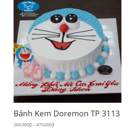
Bánh Kem Doremon TP 3113
Khoảng
260,000
₫
–
470,000
₫
giá: