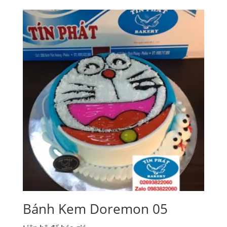
từ
260,000₫
đến
470,000₫
Bánh Kem Doremon 05