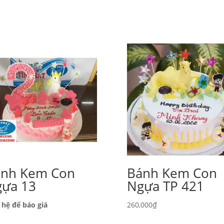
́nh Kem Con
Bánh Kem Con
ựa 13
Ngựa TP 421
 hệ để báo giá
260,000
₫