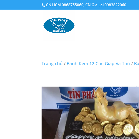
CN HCM 0868755060, CN Gia Lai 0983822060
Trang chủ
/
Bánh Kem 12 Con Giáp Và Thú
/
Ba