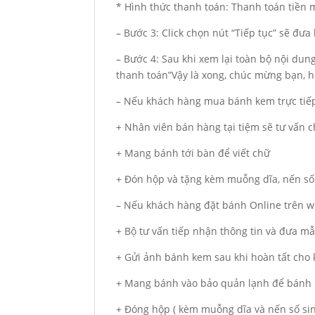
* Hình thức thanh toán: Thanh toán tiền
– Bước 3: Click chọn nút “Tiếp tục” sẽ đư
– Bước 4: Sau khi xem lại toàn bộ nội du
thanh toán”Vậy là xong, chúc mừng bạn, hẹ
– Nếu khách hàng mua bánh kem trực tiếp
+ Nhân viên bán hàng tại tiệm sẽ tư vấn
+ Mang bánh tới bàn để viết chữ
+ Đón hộp và tặng kèm muỗng dĩa, nến số
– Nếu khách hàng đặt bánh Online trên we
+ Bộ tư vấn tiếp nhận thông tin và đưa m
+ Gửi ảnh bánh kem sau khi hoàn tất cho
+ Mang bánh vào bảo quản lạnh để bánh 
+ Đóng hộp ( kèm muỗng dĩa và nến số si