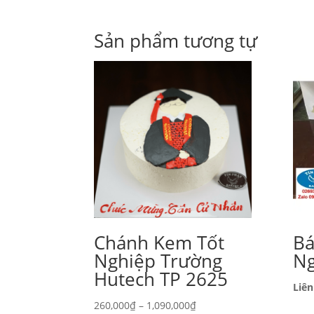
Sản phẩm tương tự
Chánh Kem Tốt
Ba
Nghiệp Trường
Ng
Hutech TP 2625
Liên
Khoảng
260,000
₫
–
1,090,000
₫