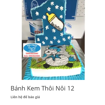
đến
1,090,000₫
Bánh Kem Thôi Nôi 12
Liên hệ để báo giá