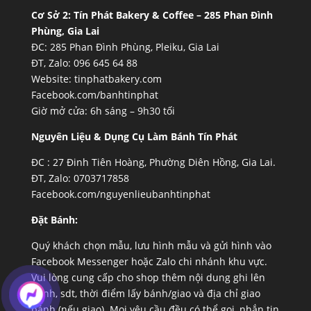
Cơ Sở 2:
Tín Phát Bakery & Coffee – 285 Phan Đình
Phùng, Gia Lai
ĐC: 285 Phan Đình Phùng, Pleiku, Gia Lai
ĐT, Zalo: 096 645 64 88
Website:
tinphatbakery.com
Facebook.com/banhtinphat
Giờ mở cửa: 6h sáng – 9h30 tối
Nguyên Liệu & Dụng Cụ Làm Bánh Tín Phát
ĐC :
27 Đinh Tiên Hoàng, Phường Diên Hồng, Gia Lai.
ĐT, Zalo: 0703717858
Facebook.com/nguyenlieubanhtinphat
Đặt Bánh:
Quý khách chọn mẫu, lưu hình mẫu và gửi hình vào
Facebook Messenger hoặc Zalo chi nhánh khu vực.
Vui lòng cung cấp cho shop thêm nội dung ghi lên
bánh, sdt, thời điểm lấy bánh/giao và địa chỉ giao
bánh (nếu giao). Mọi yêu cầu đều có thể gọi, nhắn tin