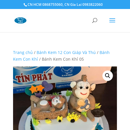
CN HCM 0868755060, CN Gia Lai 0983822060
Trang chủ
/
Bánh Kem 12 Con Giáp Và Thú
/
Bánh
Kem Con Khỉ
/ Bánh Kem Con Khỉ 05