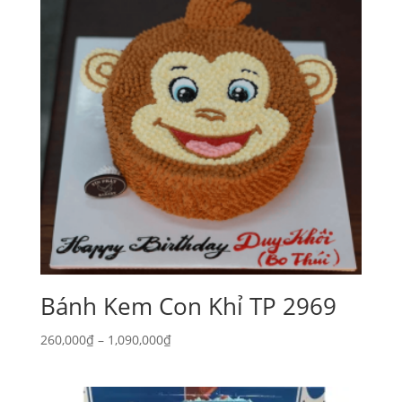
Bánh Kem Con Khỉ TP 2969
Khoảng
260,000
₫
–
1,090,000
₫
giá:
từ
260,000₫