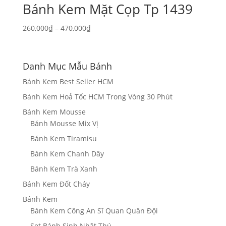
Bánh Kem Mặt Cọp Tp 1439
Khoảng
260,000
₫
–
470,000
₫
giá:
từ
260,000₫
Danh Mục Mẫu Bánh
đến
Bánh Kem Best Seller HCM
470,000₫
Bánh Kem Hoả Tốc HCM Trong Vòng 30 Phút
Bánh Kem Mousse
Bánh Mousse Mix Vị
Bánh Kem Tiramisu
Bánh Kem Chanh Dây
Bánh Kem Trà Xanh
Bánh Kem Đốt Cháy
Bánh Kem
Bánh Kem Công An Sĩ Quan Quân Đội
Set Bánh Sinh Nhật Thú