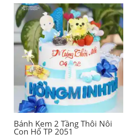
từ
360,000₫
đến
3,310,000₫
Bánh Kem 2 Tầng Thôi Nôi
Con Hổ TP 2051