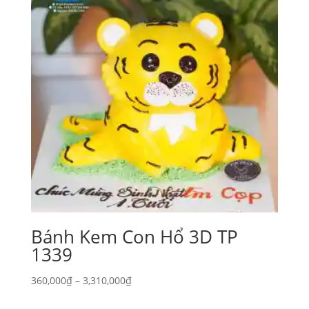
Bánh Kem Con Hổ 3D TP
1339
Khoảng
360,000
₫
–
3,310,000
₫
giá: