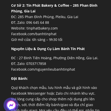
Cơ Sở 2:
Tín Phát Bakery & Coffee – 285 Phan Đình
Phùng, Gia Lai
ĐC: 285 Phan Đình Phùng, Pleiku, Gia Lai
ĐT, Zalo: 096 645 64 88
Website:
tinphatbakery.com
Facebook.com/banhtinphat
Giờ mở cửa: 6h sáng – 9h30 tối
Nguyên Liệu & Dụng Cụ Làm Bánh Tín Phát
ĐC :
27 Đinh Tiên Hoàng, Phường Diên Hồng, Gia Lai.
ĐT, Zalo: 0703717858
Facebook.com/nguyenlieubanhtinphat
Đặt Bánh:
Quý khách chọn mẫu, lưu hình mẫu và gửi hình vào
Facebook Messenger hoặc Zalo chi nhánh khu vực.
Vui lòng cung cấp cho shop thêm nội dung ghi lên
bánh, sdt, thời điểm lấy bánh/giao và địa chỉ giao
bánh (nếu giao). Mọi yêu cầu đều có thể gọi, nhắn tin