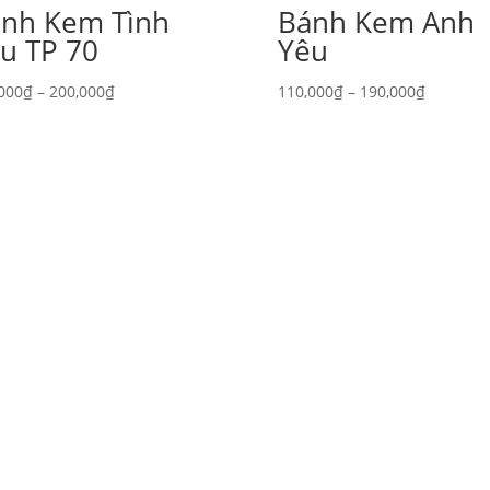
́nh Kem Tình
Bánh Kem Anh
̂u TP 70
Yêu
Khoảng
Khoảng
000
₫
–
200,000
₫
110,000
₫
–
190,000
₫
giá:
giá:
từ
từ
120,000₫
110,000₫
đến
đến
200,000₫
190,000₫