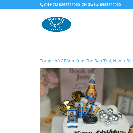
CN HCM 0868755060, CN Gia Lai 0983822060
Trang chủ
/
Bánh Kem Cho Bạn Trai, Nam
/
Bá