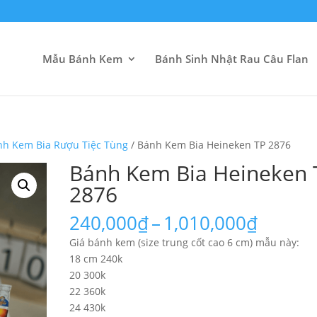
Mẫu Bánh Kem
Bánh Sinh Nhật Rau Câu Flan
nh Kem Bia Rượu Tiệc Tùng
/ Bánh Kem Bia Heineken TP 2876
Bánh Kem Bia Heineken 
2876
Khoản
240,000
₫
–
1,010,000
₫
giá:
Giá bánh kem (size trung cốt cao 6 cm) mẫu này:
từ
18 cm 240k
240,00
20 300k
đến
22 360k
1,010,
24 430k