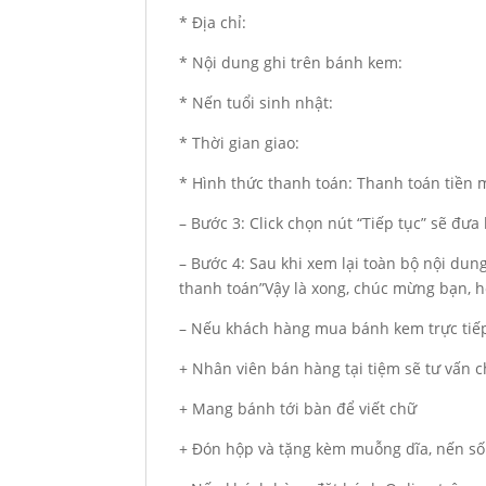
* Địa chỉ:
* Nội dung ghi trên bánh kem:
* Nến tuổi sinh nhật:
* Thời gian giao:
* Hình thức thanh toán: Thanh toán tiền
– Bước 3: Click chọn nút “Tiếp tục” sẽ đư
– Bước 4: Sau khi xem lại toàn bộ nội du
thanh toán”Vậy là xong, chúc mừng bạn, hẹ
– Nếu khách hàng mua bánh kem trực tiếp
+ Nhân viên bán hàng tại tiệm sẽ tư vấn
+ Mang bánh tới bàn để viết chữ
+ Đón hộp và tặng kèm muỗng dĩa, nến số