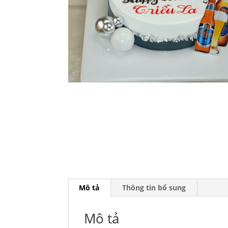
Mô tả
Thông tin bổ sung
Mô tả