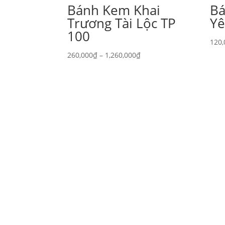
Bánh Kem Khai
Ba
Trương Tài Lộc TP
Ye
100
120,
Khoảng
260,000
₫
–
1,260,000
₫
giá:
từ
260,000₫
đến
1,260,000₫