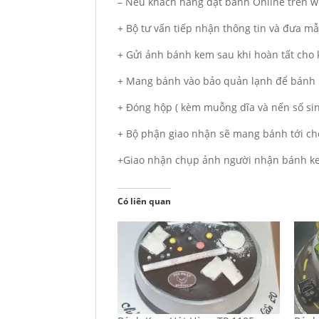
– Nếu khách hàng đặt bánh Online trên we
+ Bộ tư vấn tiếp nhận thông tin và đưa m
+ Gửi ảnh bánh kem sau khi hoàn tất cho
+ Mang bánh vào bảo quản lạnh để bánh 
+ Đóng hộp ( kèm muỗng dĩa và nến số si
+ Bộ phận giao nhận sẽ mang bánh tới ch
+Giao nhận chụp ảnh người nhận bánh ke
Có liên quan