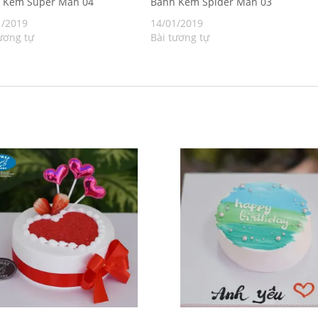
h Kem Super Man 04
Bánh Kem Spider Man 03
1/2019
14/01/2019
ương tự
Bài tương tự