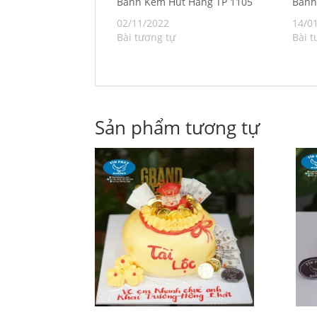
Bánh Kem Hút Hàng TP 1105
Bán
02/11/2022
14/0
Bài tương tự
Bài t
Sản phẩm tương tự