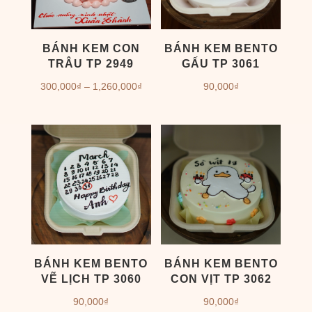
BÁNH KEM CON
BÁNH KEM BENTO
TRÂU TP 2949
GẤU TP 3061
Khoảng
300,000
₫
–
1,260,000
₫
90,000
₫
giá:
từ
300,000₫
đến
1,260,000₫
BÁNH KEM BENTO
BÁNH KEM BENTO
VẼ LỊCH TP 3060
CON VỊT TP 3062
90,000
₫
90,000
₫