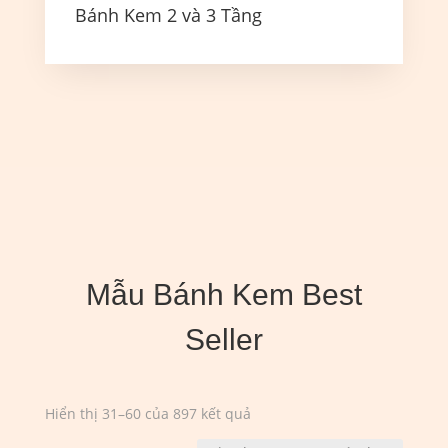
Bánh Kem 2 và 3 Tầng
Mẫu Bánh Kem Best
Seller
Đã
Hiển thị 31–60 của 897 kết quả
sắp