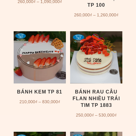
Khoảng
260,000
₫
–
1,090,000
₫
TP 100
giá:
Khoảng
260,000
₫
–
1,260,000
₫
từ
giá:
260,000₫
từ
đến
260,000
1,090,000₫
đến
1,260,00
BÁNH KEM TP 81
BÁNH RAU CÂU
FLAN NHIỀU TRÁI
Khoảng
210,000
₫
–
830,000
₫
TIM TP 1883
giá:
Khoảng
250,000
₫
–
530,000
₫
từ
giá:
210,000₫
từ
đến