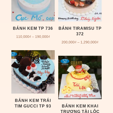
BÁNH KEM TP 736
BÁNH TIRAMISU TP
372
Khoảng
110,000
₫
–
190,000
₫
Khoảng
200,000
₫
–
1,290,000
₫
giá:
giá:
từ
từ
110,000₫
200,000
đến
đến
190,000₫
1,290,00
BÁNH KEM TRÁI
TIM GUCCI TP 93
BÁNH KEM KHAI
TRƯƠNG TÀI LỘC