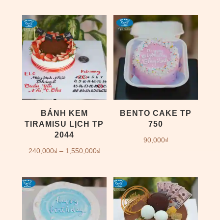
giá:
từ
từ
260,000
260,000₫
đến
đến
1,790,00
1,260,000₫
BÁNH KEM
BENTO CAKE TP
TIRAMISU LỊCH TP
750
2044
90,000
₫
Khoảng
240,000
₫
–
1,550,000
₫
giá:
từ
240,000₫
đến
1,550,000₫