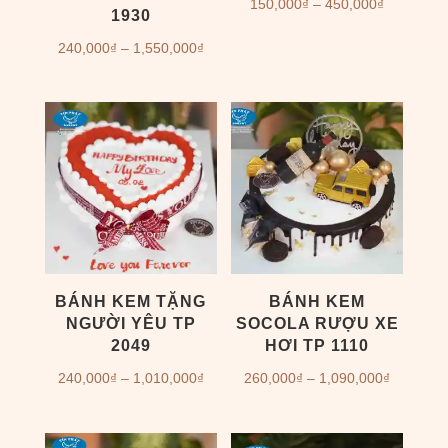
Khoảng
150,000
₫
–
450,000
₫
1930
giá:
Khoảng
240,000
₫
–
1,550,000
₫
từ
giá:
150,000₫
từ
đến
240,000₫
450,000₫
đến
1,550,000₫
BÁNH KEM TẶNG
BÁNH KEM
NGƯỜI YÊU TP
SOCOLA RƯỢU XE
2049
HƠI TP 1110
Khoảng
Khoảng
240,000
₫
–
1,010,000
₫
260,000
₫
–
1,090,000
₫
giá:
giá:
từ
từ