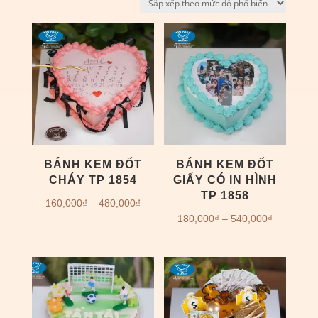
xếp
theo
mức
độ
phổ
biến
BÁNH KEM ĐỐT
BÁNH KEM ĐỐT
CHÁY TP 1854
GIẤY CÓ IN HÌNH
TP 1858
Khoảng
160,000
₫
–
480,000
₫
Khoảng
180,000
₫
–
540,000
₫
giá:
giá:
từ
từ
160,000₫
180,000₫
đến
đến
480,000₫
540,000₫