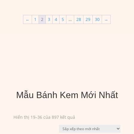
giá:
từ
240,000₫
←
1
2
3
4
5
…
28
29
30
→
đến
1,550,000₫
Mẫu Bánh Kem Mới Nhất
Đã
Hiển thị 19–36 của 897 kết quả
sắp
xếp