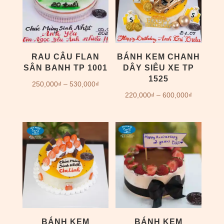
RAU CÂU FLAN
BÁNH KEM CHANH
SÂN BANH TP 1001
DÂY SIÊU XE TP
1525
Khoảng
250,000
₫
–
530,000
₫
Khoảng
220,000
₫
–
600,000
₫
giá:
giá:
từ
từ
250,000₫
220,000₫
đến
đến
530,000₫
600,000₫
BÁNH KEM
BÁNH KEM