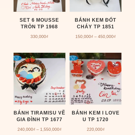
SET 6 MOUSSE
BÁNH KEM ĐỐT
TRÒN TP 1968
CHÁY TP 1851
Khoảng
330,000
₫
150,000
₫
–
450,000
₫
giá:
từ
150,000₫
đến
450,000₫
BÁNH TIRAMISU VẼ
BÁNH KEM I LOVE
GIA ĐÌNH TP 1677
U TP 1720
Khoảng
240,000
₫
–
1,550,000
₫
220,000
₫