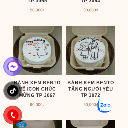
TP 3065
TP 3064
90,000
₫
90,000
₫
BÁNH KEM BENTO
BÁNH KEM BENTO
VẼ ICON CHÚC
TẶNG NGƯỜI YÊU
MỪNG TP 3067
TP 3072
90,000
₫
90,000
₫