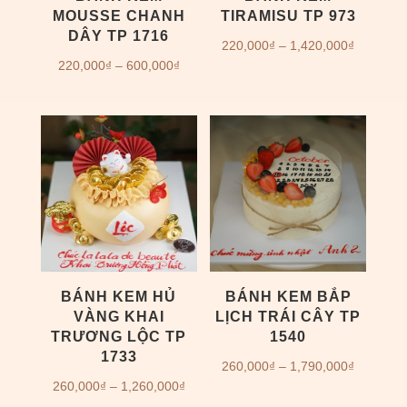
MOUSSE CHANH
TIRAMISU TP 973
DÂY TP 1716
Khoảng
220,000
₫
–
1,420,000
₫
Khoảng
220,000
₫
–
600,000
₫
giá:
giá:
từ
từ
220,000
220,000₫
đến
đến
1,420,00
600,000₫
BÁNH KEM HỦ
BÁNH KEM BẮP
VÀNG KHAI
LỊCH TRÁI CÂY TP
TRƯƠNG LỘC TP
1540
1733
Khoảng
260,000
₫
–
1,790,000
₫
Khoảng
260,000
₫
–
1,260,000
₫
giá: