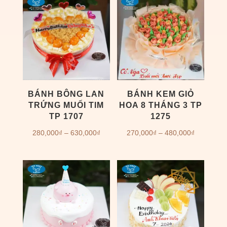
250,000₫
830,000₫
đến
530,000₫
BÁNH BÔNG LAN
BÁNH KEM GIỎ
TRỨNG MUỐI TIM
HOA 8 THÁNG 3 TP
TP 1707
1275
Khoảng
Khoảng
280,000
₫
–
630,000
₫
270,000
₫
–
480,000
₫
giá:
giá:
từ
từ
280,000₫
270,000₫
đến
đến
630,000₫
480,000₫