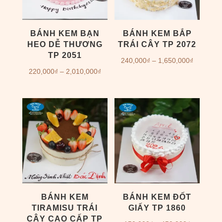
BÁNH KEM BẠN
BÁNH KEM BẮP
HEO DỄ THƯƠNG
TRÁI CÂY TP 2072
TP 2051
Khoảng
240,000
₫
–
1,650,000
₫
Khoảng
220,000
₫
–
2,010,000
₫
giá:
giá:
từ
từ
240,000
220,000₫
đến
đến
1,650,00
2,010,000₫
BÁNH KEM
BÁNH KEM ĐỐT
TIRAMISU TRÁI
GIẤY TP 1860
CÂY CAO CẤP TP