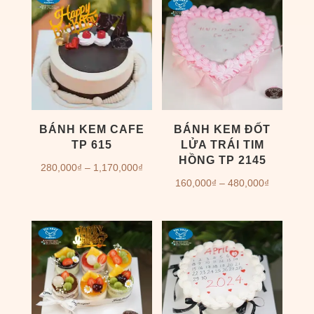
240,000₫
260,000
đến
đến
1,010,000₫
1,090,00
BÁNH KEM CAFE
BÁNH KEM ĐỐT
TP 615
LỬA TRÁI TIM
HỒNG TP 2145
Khoảng
280,000
₫
–
1,170,000
₫
Khoảng
160,000
₫
–
480,000
₫
giá:
giá:
từ
từ
280,000₫
160,000₫
đến
đến
1,170,000₫
480,000₫